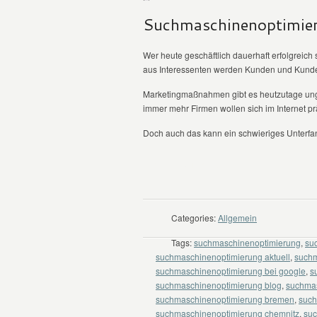
Suchmaschinenoptimier
Wer heute geschäftlich dauerhaft erfolgreich
aus Interessenten werden Kunden und Kund
Marketingmaßnahmen gibt es heutzutage ungla
immer mehr Firmen wollen sich im Internet pr
Doch auch das kann ein schwieriges Unterfang
WEITER LESEN
Categories:
Allgemein
Tags:
suchmaschinenoptimierung
,
su
suchmaschinenoptimierung aktuell
,
suchm
suchmaschinenoptimierung bei google
,
s
suchmaschinenoptimierung blog
,
suchma
suchmaschinenoptimierung bremen
,
such
suchmaschinenoptimierung chemnitz
,
suc