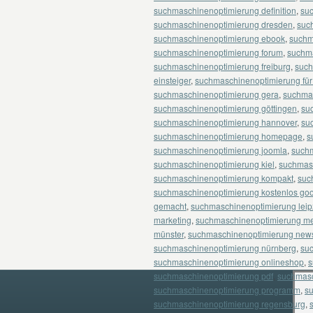
suchmaschinenoptimierung definition
,
suc
suchmaschinenoptimierung dresden
,
suc
suchmaschinenoptimierung ebook
,
suchm
suchmaschinenoptimierung forum
,
suchma
suchmaschinenoptimierung freiburg
,
such
einsteiger
,
suchmaschinenoptimierung für
suchmaschinenoptimierung gera
,
suchma
suchmaschinenoptimierung göttingen
,
su
suchmaschinenoptimierung hannover
,
su
suchmaschinenoptimierung homepage
,
s
suchmaschinenoptimierung joomla
,
suchm
suchmaschinenoptimierung kiel
,
suchmas
suchmaschinenoptimierung kompakt
,
suc
suchmaschinenoptimierung kostenlos go
gemacht
,
suchmaschinenoptimierung leip
marketing
,
suchmaschinenoptimierung me
münster
,
suchmaschinenoptimierung new
suchmaschinenoptimierung nürnberg
,
su
suchmaschinenoptimierung onlineshop
,
s
suchmaschinenoptimierung pdf
,
suchmasc
suchmaschinenoptimierung programm
,
s
suchmaschinenoptimierung regensburg
,