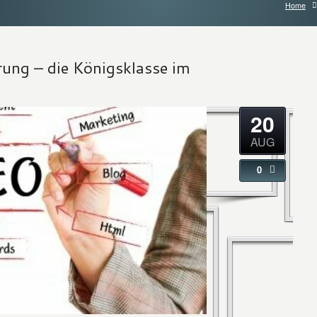
Home
ung – die Königsklasse im
20
AUG
0