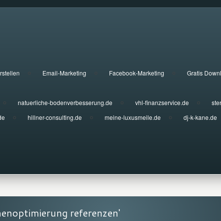
rstellen
Email-Marketing
Facebook-Marketing
Gratis Down
natuerliche-bodenverbesserung.de
vhl-finanzservice.de
ste
de
hillner-consulting.de
meine-luxusmeile.de
dj-k-kane.de
enoptimierung referenzen'