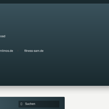
load
rnlimos.de
fitness-sam.de