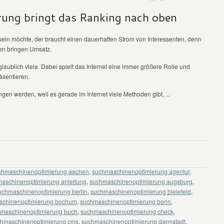
ung bringt das Ranking nach oben
 sein möchte, der braucht einen dauerhaften Strom von Interessenten, denn
en bringen Umsatz.
ublich viele. Dabei spielt das Internet eine immer größere Rolle und
äsentieren.
en werden, weil es gerade im Internet viele Methoden gibt, ...
chmaschinenoptimierung aachen
,
suchmaschinenoptimierung agentur
,
aschinenoptimierung anleitung
,
suchmaschinenoptimierung augsburg
,
uchmaschinenoptimierung berlin
,
suchmaschinenoptimierung bielefeld
,
schinenoptimierung bochum
,
suchmaschinenoptimierung bonn
,
maschinenoptimierung buch
,
suchmaschinenoptimierung check
,
hmaschinenoptimierung cms
,
suchmaschinenoptimierung darmstadt
,