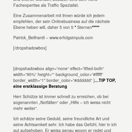
Fachexpertise als Traffic Spezialist.
Eine Zusammenarbeit mit ihnen würde ich jedem
empfehlen, der sein Onlinebusiness auf die nächste
Ebene heben will, daher 5 von 5
*
Sternen
*****
Patrick_Beilhardt – www.erfolgsimpuls.com
[/dropshadowbox]
[dropshadowbox align=“none“ effect=“lifted-both“
width=“90%“ height=““ background_color=“#ffffff“
border_width=“1″ border_color=“#dddddd“ ]
…TIP TOP,
eine erstklassige Beratung
Herr Schütze ist immer schnell zu erreichen, ob bei
sogenannten „Notfällen“ oder „Hilfe – ich weiss nicht
mehr weiter“.
Ich schätze seine Geduld, seine freundliche Art und
seine Achtsamkeit sehr. Ich habe das Gefühl, hier in ich
gut aufgehoben. Er weiss genau wovon er redet und