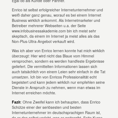
Egal ob als Kunde oder Partner.
Enrico ist selbst erfolgreicher Internetunternehmer und
weiß daher ganz genau, worauf es bei einem Internet
Business wirklich ankommt. Als Internetmarketer und
Betreiber mehrerer Webseiten u.a. der Seite
www.infobusinessakademie.com bin ich meist sehr
skeptisch, da einem im Internet ja meist alles als das
Non-Plus-Ultra-Angebot verkauft wird.
Was ich aber von Enrico lernen konnte hat mich wirklich
überzeugt: Hier wird nicht das Blaue vom Himmel
versprochen, sondern es werden handfeste Ergebnisse
geliefert. Die vermittelten Informationen lassen sich
auch tatsächlich von einem Leien sehr einfach in die Tat
umsetzen. Ich bin von Enricos Professionalität echt
begeistert und kann jedem wirklich nur empfehlen seine
Dienste in Anspruch zu nehmen, wenn man etwas im
Internet erreichen möchte.
Fazit
: Ohne Zweifel kann ich behaupten, dass Enrico
Schütze einer der seriösesten und besten
Internetunternehmer im deutschsprachigen Raum ist,
da er das selbst vorlebt, was er weitergibt. Seite Kurse