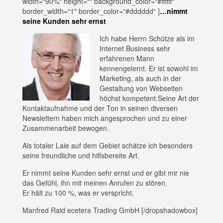
width=“90%“ height=““ background_color=“#ffffff“
border_width=“1″ border_color=“#dddddd“ ]
…nimmt
seine Kunden sehr ernst
Ich habe Herrn Schütze als im
Internet Business sehr
erfahrenen Mann
kennengelernt. Er ist sowohl im
Marketing, als auch in der
Gestaltung von Webseiten
höchst kompetent.Seine Art der
Kontaktaufnahme und der Ton in seinen diversen
Newslettern haben mich angesprochen und zu einer
Zusammenarbeit bewogen.
Als totaler Laie auf dem Gebiet schätze ich besonders
seine freundliche und hilfsbereite Art.
Er nimmt seine Kunden sehr ernst und er gibt mir nie
das Gefühl, ihn mit meinen Anrufen zu stören.
Er hält zu 100 %, was er verspricht.
Manfred Raid ecetera Trading GmbH
[/dropshadowbox]