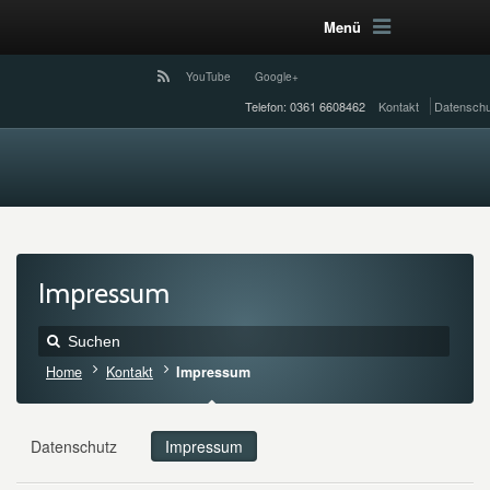
Menü
YouTube
Google+
Telefon: 0361 6608462
Kontakt
Datenschu
Impressum
Home
Kontakt
Impressum
Datenschutz
Impressum