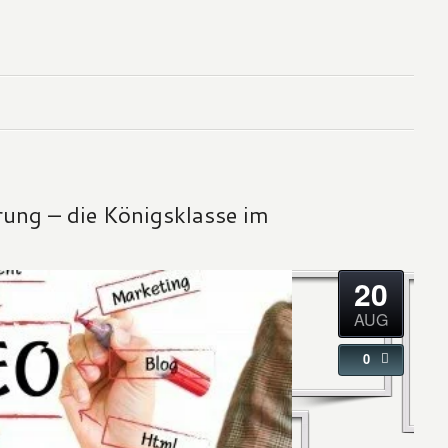
ung – die Königsklasse im
20
AUG
0