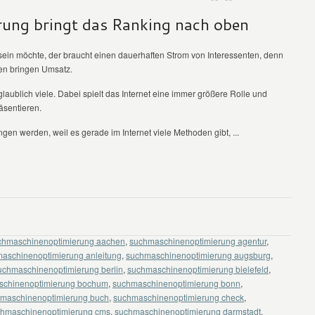
ung bringt das Ranking nach oben
 sein möchte, der braucht einen dauerhaften Strom von Interessenten, denn
en bringen Umsatz.
ublich viele. Dabei spielt das Internet eine immer größere Rolle und
äsentieren.
en werden, weil es gerade im Internet viele Methoden gibt, ...
chmaschinenoptimierung aachen
,
suchmaschinenoptimierung agentur
,
aschinenoptimierung anleitung
,
suchmaschinenoptimierung augsburg
,
uchmaschinenoptimierung berlin
,
suchmaschinenoptimierung bielefeld
,
schinenoptimierung bochum
,
suchmaschinenoptimierung bonn
,
maschinenoptimierung buch
,
suchmaschinenoptimierung check
,
hmaschinenoptimierung cms
,
suchmaschinenoptimierung darmstadt
,