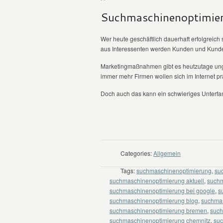
Suchmaschinenoptimier
Wer heute geschäftlich dauerhaft erfolgreich
aus Interessenten werden Kunden und Kund
Marketingmaßnahmen gibt es heutzutage ungla
immer mehr Firmen wollen sich im Internet pr
Doch auch das kann ein schwieriges Unterfang
WEITER LESEN
Categories:
Allgemein
Tags:
suchmaschinenoptimierung
,
su
suchmaschinenoptimierung aktuell
,
suchm
suchmaschinenoptimierung bei google
,
s
suchmaschinenoptimierung blog
,
suchma
suchmaschinenoptimierung bremen
,
such
suchmaschinenoptimierung chemnitz
,
suc