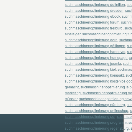
suchmaschinenoptimierung definition
,
suc
suchmaschinenoptimierung dresden
,
suc
suchmaschinenoptimierung ebook
,
suchm
suchmaschinenoptimierung forum
,
suchma
suchmaschinenoptimierung freiburg
,
such
einsteiger
,
suchmaschinenoptimierung für
suchmaschinenoptimierung gera
,
suchma
suchmaschinenoptimierung göttingen
,
su
suchmaschinenoptimierung hannover
,
su
suchmaschinenoptimierung homepage
,
s
suchmaschinenoptimierung joomla
,
suchm
suchmaschinenoptimierung kiel
,
suchmas
suchmaschinenoptimierung kompakt
,
suc
suchmaschinenoptimierung kostenlos go
gemacht
,
suchmaschinenoptimierung leip
marketing
,
suchmaschinenoptimierung me
münster
,
suchmaschinenoptimierung new
suchmaschinenoptimierung nürnberg
,
su
suchmaschinenoptimierung onlineshop
,
s
suchmaschinenoptimierung pdf
,
suchmasc
suchmaschinenoptimierung programm
,
s
suchmaschinenoptimierung regensburg
,