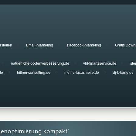
rstellen
Email-Marketing
Facebook-Marketing
Gratis Down
natuerliche-bodenverbesserung.de
vhl-finanzservice.de
ste
de
hillner-consulting.de
meine-luxusmeile.de
dj-k-kane.de
nenoptimierung kompakt'