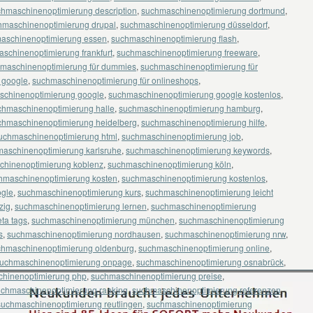
hmaschinenoptimierung description
,
suchmaschinenoptimierung dortmund
,
hmaschinenoptimierung drupal
,
suchmaschinenoptimierung düsseldorf
,
aschinenoptimierung essen
,
suchmaschinenoptimierung flash
,
schinenoptimierung frankfurt
,
suchmaschinenoptimierung freeware
,
maschinenoptimierung für dummies
,
suchmaschinenoptimierung für
 google
,
suchmaschinenoptimierung für onlineshops
,
schinenoptimierung google
,
suchmaschinenoptimierung google kostenlos
,
chmaschinenoptimierung halle
,
suchmaschinenoptimierung hamburg
,
chmaschinenoptimierung heidelberg
,
suchmaschinenoptimierung hilfe
,
uchmaschinenoptimierung html
,
suchmaschinenoptimierung job
,
aschinenoptimierung karlsruhe
,
suchmaschinenoptimierung keywords
,
chinenoptimierung koblenz
,
suchmaschinenoptimierung köln
,
hmaschinenoptimierung kosten
,
suchmaschinenoptimierung kostenlos
,
ogle
,
suchmaschinenoptimierung kurs
,
suchmaschinenoptimierung leicht
zig
,
suchmaschinenoptimierung lernen
,
suchmaschinenoptimierung
ta tags
,
suchmaschinenoptimierung münchen
,
suchmaschinenoptimierung
s
,
suchmaschinenoptimierung nordhausen
,
suchmaschinenoptimierung nrw
,
chmaschinenoptimierung oldenburg
,
suchmaschinenoptimierung online
,
uchmaschinenoptimierung onpage
,
suchmaschinenoptimierung osnabrück
,
hinenoptimierung php
,
suchmaschinenoptimierung preise
,
uchmaschinenoptimierung ranking
,
suchmaschinenoptimierung referenzen
,
suchmaschinenoptimierung reutlingen
,
suchmaschinenoptimierung