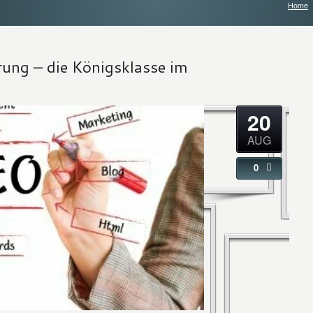
Home
ung – die Königsklasse im
20
AUG
0