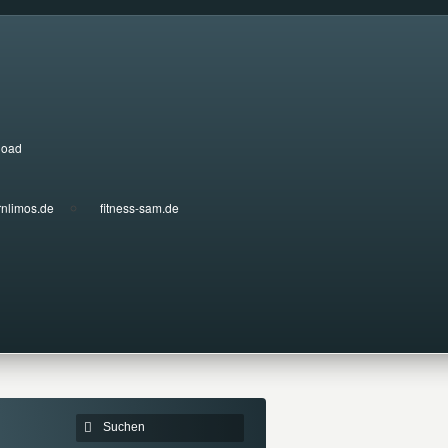
load
rnlimos.de
fitness-sam.de