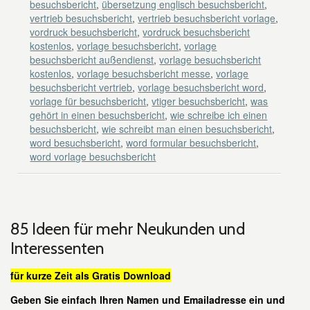
besuchsbericht
,
übersetzung englisch besuchsbericht
,
vertrieb besuchsbericht
,
vertrieb besuchsbericht vorlage
,
vordruck besuchsbericht
,
vordruck besuchsbericht
kostenlos
,
vorlage besuchsbericht
,
vorlage
besuchsbericht außendienst
,
vorlage besuchsbericht
kostenlos
,
vorlage besuchsbericht messe
,
vorlage
besuchsbericht vertrieb
,
vorlage besuchsbericht word
,
vorlage für besuchsbericht
,
vtiger besuchsbericht
,
was
gehört in einen besuchsbericht
,
wie schreibe ich einen
besuchsbericht
,
wie schreibt man einen besuchsbericht
,
word besuchsbericht
,
word formular besuchsbericht
,
word vorlage besuchsbericht
85 Ideen für mehr Neukunden und
Interessenten
für kurze Zeit als Gratis Download
Geben Sie einfach Ihren Namen und Emailadresse ein und