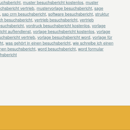
uchsbericht
,
muster besuchsbericht kostenlos
,
muster
chsbericht vertrieb
,
mustervorlage besuchsbericht
,
sage
,
sap crm besuchsbericht
,
software besuchsbericht
,
struktur
ch besuchsbericht
,
vertrieb besuchsbericht
,
vertrieb
esuchsbericht
,
vordruck besuchsbericht kostenlos
,
vorlage
icht außendienst
,
vorlage besuchsbericht kostenlos
,
vorlage
chsbericht vertrieb
,
vorlage besuchsbericht word
,
vorlage für
ht
,
was gehört in einen besuchsbericht
,
wie schreibe ich einen
inen besuchsbericht
,
word besuchsbericht
,
word formular
hsbericht