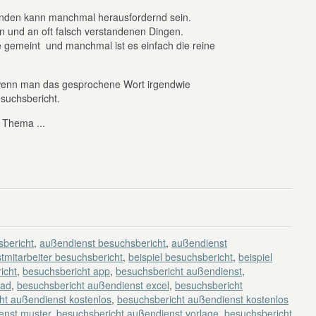
nden kann manchmal herausfordernd sein.
n und an oft falsch verstandenen Dingen.
 gemeint und manchmal ist es einfach die reine
, wenn man das gesprochene Wort irgendwie
Besuchsbericht.
s Thema ...
bericht
,
außendienst besuchsbericht
,
außendienst
tmitarbeiter besuchsbericht
,
beispiel besuchsbericht
,
beispiel
icht
,
besuchsbericht app
,
besuchsbericht außendienst
,
oad
,
besuchsbericht außendienst excel
,
besuchsbericht
ht außendienst kostenlos
,
besuchsbericht außendienst kostenlos
enst muster
,
besuchsbericht außendienst vorlage
,
besuchsbericht