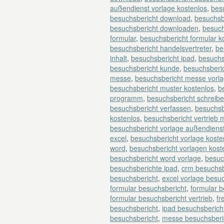
außendienst vorlage kostenlos
,
besu
besuchsbericht download
,
besuchsb
besuchsbericht downloaden
,
besuch
formular
,
besuchsbericht formular k
besuchsbericht handelsvertreter
,
be
inhalt
,
besuchsbericht ipad
,
besuchs
besuchsbericht kunde
,
besuchsberi
messe
,
besuchsbericht messe vorl
besuchsbericht muster kostenlos
,
b
programm
,
besuchsbericht schreib
besuchsbericht verfassen
,
besuchsb
kostenlos
,
besuchsbericht vertrieb 
besuchsbericht vorlage außendiens
excel
,
besuchsbericht vorlage koste
word
,
besuchsbericht vorlagen kost
besuchsbericht word vorlage
,
besuc
besuchsberichte ipad
,
crm besuchsb
besuchsbericht
,
excel vorlage besu
formular besuchsbericht
,
formular 
formular besuchsbericht vertrieb
,
fr
besuchsbericht
,
ipad besuchsberich
besuchsbericht
,
messe besuchsberic