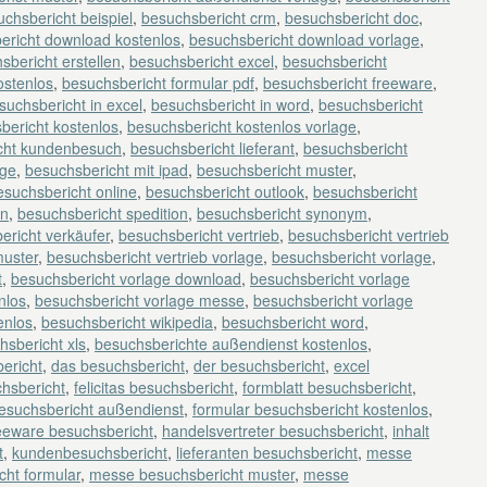
chsbericht beispiel
,
besuchsbericht crm
,
besuchsbericht doc
,
ericht download kostenlos
,
besuchsbericht download vorlage
,
sbericht erstellen
,
besuchsbericht excel
,
besuchsbericht
ostenlos
,
besuchsbericht formular pdf
,
besuchsbericht freeware
,
suchsbericht in excel
,
besuchsbericht in word
,
besuchsbericht
bericht kostenlos
,
besuchsbericht kostenlos vorlage
,
cht kundenbesuch
,
besuchsbericht lieferant
,
besuchsbericht
age
,
besuchsbericht mit ipad
,
besuchsbericht muster
,
esuchsbericht online
,
besuchsbericht outlook
,
besuchsbericht
en
,
besuchsbericht spedition
,
besuchsbericht synonym
,
ericht verkäufer
,
besuchsbericht vertrieb
,
besuchsbericht vertrieb
muster
,
besuchsbericht vertrieb vorlage
,
besuchsbericht vorlage
,
t
,
besuchsbericht vorlage download
,
besuchsbericht vorlage
nlos
,
besuchsbericht vorlage messe
,
besuchsbericht vorlage
enlos
,
besuchsbericht wikipedia
,
besuchsbericht word
,
hsbericht xls
,
besuchsberichte außendienst kostenlos
,
ericht
,
das besuchsbericht
,
der besuchsbericht
,
excel
chsbericht
,
felicitas besuchsbericht
,
formblatt besuchsbericht
,
besuchsbericht außendienst
,
formular besuchsbericht kostenlos
,
eeware besuchsbericht
,
handelsvertreter besuchsbericht
,
inhalt
t
,
kundenbesuchsbericht
,
lieferanten besuchsbericht
,
messe
ht formular
,
messe besuchsbericht muster
,
messe