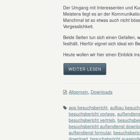
Der Umgang mit Interessenten und Ku
Meistens liegt es an der Kommunikatio
Manchmal ist so etwas auch nicht böse
Vergesslichkeit.
Beide Seiten tun sich einen Gefallen
festhält. Hierfür eignet sich ideal ein 
Heute wollen wir hier einen Einblick in
WEITER LESEN
Allgemein
,
Downloads
app besuchsbericht
,
aufbau besuchs
besuchsbericht vorlage
,
außendiens
besuchsbericht vertrieb
,
besuchsber
besuchsbericht außendienst downl
außendienst formular
,
besuchsberic
download
,
besuchsbericht aussendi