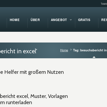
Tele
HOME
ÜBER
ANGEBOT
GRATIS
RE
richt in excel'
Home
Tag: besuchsbericht in
ine Helfer mit großem Nutzen
ericht excel, Muster, Vorlagen
um runterladen