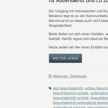
für Außendienst und Co z
Der Umgang mit Interessenten und Ku
Meistens liegt es an der Kommunikatio
Manchmal ist so etwas auch nicht böse
Vergesslichkeit.
Beide Seiten tun sich einen Gefallen
festhält. Hierfür eignet sich ideal ein 
Heute wollen wir hier einen Einblick in
WEITER LESEN
Allgemein
,
Downloads
app besuchsbericht
,
aufbau besuchs
besuchsbericht vorlage
,
außendiens
besuchsbericht vertrieb
,
besuchsber
besuchsbericht außendienst downl
außendienst formular
,
besuchsberic