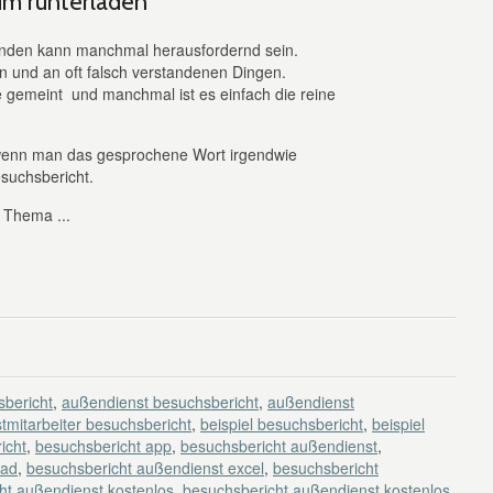
um runterladen
nden kann manchmal herausfordernd sein.
n und an oft falsch verstandenen Dingen.
 gemeint und manchmal ist es einfach die reine
, wenn man das gesprochene Wort irgendwie
Besuchsbericht.
s Thema ...
bericht
,
außendienst besuchsbericht
,
außendienst
tmitarbeiter besuchsbericht
,
beispiel besuchsbericht
,
beispiel
icht
,
besuchsbericht app
,
besuchsbericht außendienst
,
oad
,
besuchsbericht außendienst excel
,
besuchsbericht
ht außendienst kostenlos
,
besuchsbericht außendienst kostenlos