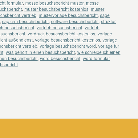
ht formular
,
messe besuchsbericht muster
,
messe
uchsbericht
,
muster besuchsbericht kostenlos
,
muster
chsbericht vertrieb
,
mustervorlage besuchsbericht
,
sage
,
sap crm besuchsbericht
,
software besuchsbericht
,
struktur
ch besuchsbericht
,
vertrieb besuchsbericht
,
vertrieb
esuchsbericht
,
vordruck besuchsbericht kostenlos
,
vorlage
icht außendienst
,
vorlage besuchsbericht kostenlos
,
vorlage
chsbericht vertrieb
,
vorlage besuchsbericht word
,
vorlage für
ht
,
was gehört in einen besuchsbericht
,
wie schreibe ich einen
inen besuchsbericht
,
word besuchsbericht
,
word formular
hsbericht