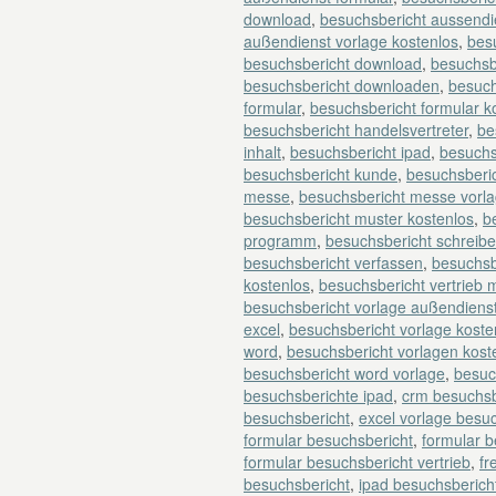
download
,
besuchsbericht aussendi
außendienst vorlage kostenlos
,
besu
besuchsbericht download
,
besuchsb
besuchsbericht downloaden
,
besuch
formular
,
besuchsbericht formular k
besuchsbericht handelsvertreter
,
be
inhalt
,
besuchsbericht ipad
,
besuchs
besuchsbericht kunde
,
besuchsberi
messe
,
besuchsbericht messe vorl
besuchsbericht muster kostenlos
,
b
programm
,
besuchsbericht schreib
besuchsbericht verfassen
,
besuchsb
kostenlos
,
besuchsbericht vertrieb 
besuchsbericht vorlage außendiens
excel
,
besuchsbericht vorlage koste
word
,
besuchsbericht vorlagen kost
besuchsbericht word vorlage
,
besuc
besuchsberichte ipad
,
crm besuchsb
besuchsbericht
,
excel vorlage besu
formular besuchsbericht
,
formular 
formular besuchsbericht vertrieb
,
fr
besuchsbericht
,
ipad besuchsberich