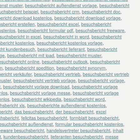
enst muster
,
besuchsbericht außendienst vorlage
,
besuchsbericht
chsbericht beispiel
,
besuchsbericht crm
,
besuchsbericht doc
,
ericht download kostenlos
,
besuchsbericht download vorlage
,
sbericht erstellen
,
besuchsbericht excel
,
besuchsbericht
ostenlos
,
besuchsbericht formular pdf
,
besuchsbericht freeware
,
suchsbericht in excel
,
besuchsbericht in word
,
besuchsbericht
bericht kostenlos
,
besuchsbericht kostenlos vorlage
,
cht kundenbesuch
,
besuchsbericht lieferant
,
besuchsbericht
age
,
besuchsbericht mit ipad
,
besuchsbericht muster
,
esuchsbericht online
,
besuchsbericht outlook
,
besuchsbericht
en
,
besuchsbericht spedition
,
besuchsbericht synonym
,
ericht verkäufer
,
besuchsbericht vertrieb
,
besuchsbericht vertrieb
muster
,
besuchsbericht vertrieb vorlage
,
besuchsbericht vorlage
,
t
,
besuchsbericht vorlage download
,
besuchsbericht vorlage
nlos
,
besuchsbericht vorlage messe
,
besuchsbericht vorlage
enlos
,
besuchsbericht wikipedia
,
besuchsbericht word
,
hsbericht xls
,
besuchsberichte außendienst kostenlos
,
ericht
,
das besuchsbericht
,
der besuchsbericht
,
excel
chsbericht
,
felicitas besuchsbericht
,
formblatt besuchsbericht
,
besuchsbericht außendienst
,
formular besuchsbericht kostenlos
,
eeware besuchsbericht
,
handelsvertreter besuchsbericht
,
inhalt
t
,
kundenbesuchsbericht
,
lieferanten besuchsbericht
,
messe