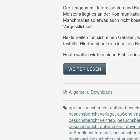
Der Umgang mit Interessenten und Ku
Meistens liegt es an der Kommunikatio
Manchmal ist so etwas auch nicht böse
Vergesslichkeit.
Beide Seiten tun sich einen Gefallen
festhält. Hierfür eignet sich ideal ein 
Heute wollen wir hier einen Einblick in
WEITER LESEN
Allgemein
,
Downloads
app besuchsbericht
,
aufbau besuchs
besuchsbericht vorlage
,
außendiens
besuchsbericht vertrieb
,
besuchsber
besuchsbericht außendienst downl
außendienst formular
,
besuchsberic
download
,
besuchsbericht aussendi