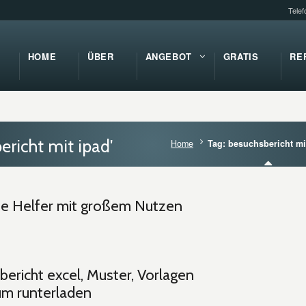
Tele
HOME
ÜBER
ANGEBOT
GRATIS
RE
ericht mit ipad'
Home
Tag: besuchsbericht mi
ine Helfer mit großem Nutzen
ericht excel, Muster, Vorlagen
um runterladen