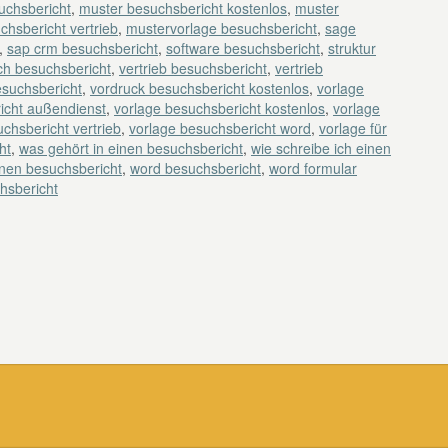
uchsbericht
,
muster besuchsbericht kostenlos
,
muster
chsbericht vertrieb
,
mustervorlage besuchsbericht
,
sage
,
sap crm besuchsbericht
,
software besuchsbericht
,
struktur
ch besuchsbericht
,
vertrieb besuchsbericht
,
vertrieb
esuchsbericht
,
vordruck besuchsbericht kostenlos
,
vorlage
icht außendienst
,
vorlage besuchsbericht kostenlos
,
vorlage
chsbericht vertrieb
,
vorlage besuchsbericht word
,
vorlage für
ht
,
was gehört in einen besuchsbericht
,
wie schreibe ich einen
inen besuchsbericht
,
word besuchsbericht
,
word formular
hsbericht