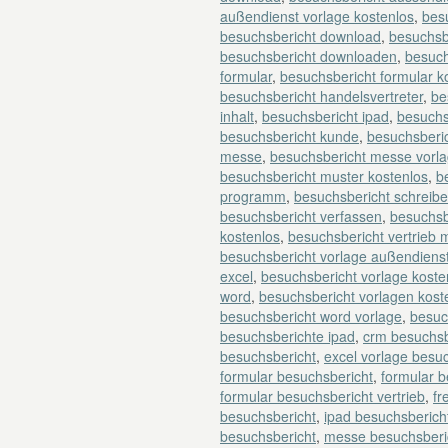
außendienst vorlage kostenlos
,
besu
besuchsbericht download
,
besuchsb
besuchsbericht downloaden
,
besuch
formular
,
besuchsbericht formular k
besuchsbericht handelsvertreter
,
be
inhalt
,
besuchsbericht ipad
,
besuchs
besuchsbericht kunde
,
besuchsberi
messe
,
besuchsbericht messe vorl
besuchsbericht muster kostenlos
,
b
programm
,
besuchsbericht schreib
besuchsbericht verfassen
,
besuchsb
kostenlos
,
besuchsbericht vertrieb 
besuchsbericht vorlage außendiens
excel
,
besuchsbericht vorlage koste
word
,
besuchsbericht vorlagen kost
besuchsbericht word vorlage
,
besuc
besuchsberichte ipad
,
crm besuchsb
besuchsbericht
,
excel vorlage besu
formular besuchsbericht
,
formular 
formular besuchsbericht vertrieb
,
fr
besuchsbericht
,
ipad besuchsberich
besuchsbericht
,
messe besuchsberic