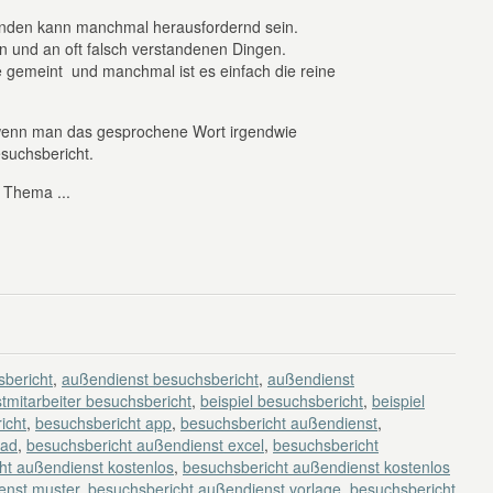
nden kann manchmal herausfordernd sein.
n und an oft falsch verstandenen Dingen.
 gemeint und manchmal ist es einfach die reine
, wenn man das gesprochene Wort irgendwie
Besuchsbericht.
s Thema ...
bericht
,
außendienst besuchsbericht
,
außendienst
tmitarbeiter besuchsbericht
,
beispiel besuchsbericht
,
beispiel
icht
,
besuchsbericht app
,
besuchsbericht außendienst
,
oad
,
besuchsbericht außendienst excel
,
besuchsbericht
ht außendienst kostenlos
,
besuchsbericht außendienst kostenlos
enst muster
,
besuchsbericht außendienst vorlage
,
besuchsbericht