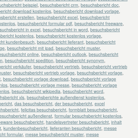
chsbericht beispiel
,
besuchsbericht crm
,
besuchsbericht doc
,
ericht download kostenlos
,
besuchsbericht download vorlage
,
sbericht erstellen
,
besuchsbericht excel
,
besuchsbericht
ostenlos
,
besuchsbericht formular pdf
,
besuchsbericht freeware
,
suchsbericht in excel
,
besuchsbericht in word
,
besuchsbericht
bericht kostenlos
,
besuchsbericht kostenlos vorlage
,
cht kundenbesuch
,
besuchsbericht lieferant
,
besuchsbericht
age
,
besuchsbericht mit ipad
,
besuchsbericht muster
,
esuchsbericht online
,
besuchsbericht outlook
,
besuchsbericht
en
,
besuchsbericht spedition
,
besuchsbericht synonym
,
ericht verkäufer
,
besuchsbericht vertrieb
,
besuchsbericht vertrieb
muster
,
besuchsbericht vertrieb vorlage
,
besuchsbericht vorlage
,
t
,
besuchsbericht vorlage download
,
besuchsbericht vorlage
nlos
,
besuchsbericht vorlage messe
,
besuchsbericht vorlage
enlos
,
besuchsbericht wikipedia
,
besuchsbericht word
,
hsbericht xls
,
besuchsberichte außendienst kostenlos
,
ericht
,
das besuchsbericht
,
der besuchsbericht
,
excel
chsbericht
,
felicitas besuchsbericht
,
formblatt besuchsbericht
,
besuchsbericht außendienst
,
formular besuchsbericht kostenlos
,
eeware besuchsbericht
,
handelsvertreter besuchsbericht
,
inhalt
t
,
kundenbesuchsbericht
,
lieferanten besuchsbericht
,
messe
ht formular
,
messe besuchsbericht muster
,
messe