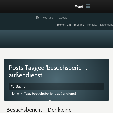
Menü
YouTube
Google+
Telefon: 0361 6608462
Kontakt
Datenschu
Posts Tagged 'besuchsbericht
außendienst'
Home
Tag: besuchsbericht außendienst
Besuchsbericht – Der kleine