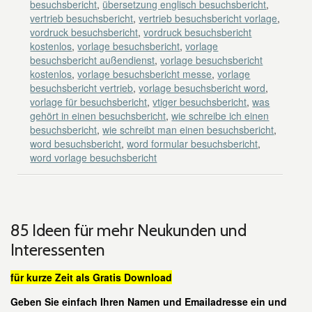
besuchsbericht
,
übersetzung englisch besuchsbericht
,
vertrieb besuchsbericht
,
vertrieb besuchsbericht vorlage
,
vordruck besuchsbericht
,
vordruck besuchsbericht
kostenlos
,
vorlage besuchsbericht
,
vorlage
besuchsbericht außendienst
,
vorlage besuchsbericht
kostenlos
,
vorlage besuchsbericht messe
,
vorlage
besuchsbericht vertrieb
,
vorlage besuchsbericht word
,
vorlage für besuchsbericht
,
vtiger besuchsbericht
,
was
gehört in einen besuchsbericht
,
wie schreibe ich einen
besuchsbericht
,
wie schreibt man einen besuchsbericht
,
word besuchsbericht
,
word formular besuchsbericht
,
word vorlage besuchsbericht
85 Ideen für mehr Neukunden und
Interessenten
für kurze Zeit als Gratis Download
Geben Sie einfach Ihren Namen und Emailadresse ein und