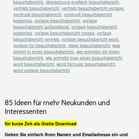
besuchsbericht
,
übersetzung englisch besuchsbericht
,
vertrieb besuchsbericht
,
vertrieb besuchsbericht vorlage
,
vordruck besuchsbericht
,
vordruck besuchsbericht
kostenlos
,
vorlage besuchsbericht
,
vorlage
besuchsbericht außendienst
,
vorlage besuchsbericht
kostenlos
,
vorlage besuchsbericht messe
,
vorlage
besuchsbericht vertrieb
,
vorlage besuchsbericht word
,
vorlage für besuchsbericht
,
vtiger besuchsbericht
,
was
gehört in einen besuchsbericht
,
wie schreibe ich einen
besuchsbericht
,
wie schreibt man einen besuchsbericht
,
word besuchsbericht
,
word formular besuchsbericht
,
word vorlage besuchsbericht
85 Ideen für mehr Neukunden und
Interessenten
für kurze Zeit als Gratis Download
Geben Sie einfach Ihren Namen und Emailadresse ein und