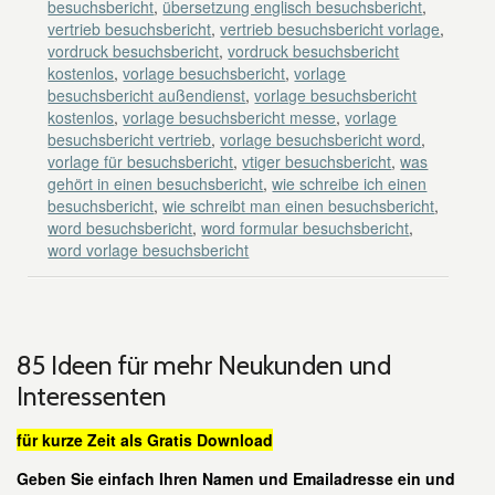
besuchsbericht
,
übersetzung englisch besuchsbericht
,
vertrieb besuchsbericht
,
vertrieb besuchsbericht vorlage
,
vordruck besuchsbericht
,
vordruck besuchsbericht
kostenlos
,
vorlage besuchsbericht
,
vorlage
besuchsbericht außendienst
,
vorlage besuchsbericht
kostenlos
,
vorlage besuchsbericht messe
,
vorlage
besuchsbericht vertrieb
,
vorlage besuchsbericht word
,
vorlage für besuchsbericht
,
vtiger besuchsbericht
,
was
gehört in einen besuchsbericht
,
wie schreibe ich einen
besuchsbericht
,
wie schreibt man einen besuchsbericht
,
word besuchsbericht
,
word formular besuchsbericht
,
word vorlage besuchsbericht
85 Ideen für mehr Neukunden und
Interessenten
für kurze Zeit als Gratis Download
Geben Sie einfach Ihren Namen und Emailadresse ein und