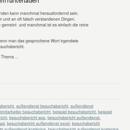
um runterladen
nden kann manchmal herausfordernd sein.
n und an oft falsch verstandenen Dingen.
 gemeint und manchmal ist es einfach die reine
, wenn man das gesprochene Wort irgendwie
Besuchsbericht.
s Thema ...
bericht
,
außendienst besuchsbericht
,
außendienst
tmitarbeiter besuchsbericht
,
beispiel besuchsbericht
,
beispiel
icht
,
besuchsbericht app
,
besuchsbericht außendienst
,
oad
,
besuchsbericht außendienst excel
,
besuchsbericht
ht außendienst kostenlos
,
besuchsbericht außendienst kostenlos