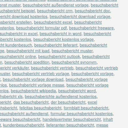
enst muster
,
besuchsbericht außendienst vorlage
,
besuchsbericht
chsbericht beispiel
,
besuchsbericht crm
,
besuchsbericht doc
,
ericht download kostenlos
,
besuchsbericht download vorlage
,
sbericht erstellen
,
besuchsbericht excel
,
besuchsbericht
ostenlos
,
besuchsbericht formular pdf
,
besuchsbericht freeware
,
suchsbericht in excel
,
besuchsbericht in word
,
besuchsbericht
bericht kostenlos
,
besuchsbericht kostenlos vorlage
,
cht kundenbesuch
,
besuchsbericht lieferant
,
besuchsbericht
age
,
besuchsbericht mit ipad
,
besuchsbericht muster
,
esuchsbericht online
,
besuchsbericht outlook
,
besuchsbericht
en
,
besuchsbericht spedition
,
besuchsbericht synonym
,
ericht verkäufer
,
besuchsbericht vertrieb
,
besuchsbericht vertrieb
muster
,
besuchsbericht vertrieb vorlage
,
besuchsbericht vorlage
,
t
,
besuchsbericht vorlage download
,
besuchsbericht vorlage
nlos
,
besuchsbericht vorlage messe
,
besuchsbericht vorlage
enlos
,
besuchsbericht wikipedia
,
besuchsbericht word
,
hsbericht xls
,
besuchsberichte außendienst kostenlos
,
ericht
,
das besuchsbericht
,
der besuchsbericht
,
excel
chsbericht
,
felicitas besuchsbericht
,
formblatt besuchsbericht
,
besuchsbericht außendienst
,
formular besuchsbericht kostenlos
,
eeware besuchsbericht
,
handelsvertreter besuchsbericht
,
inhalt
t
,
kundenbesuchsbericht
,
lieferanten besuchsbericht
,
messe