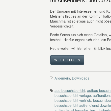
für Außendienst und Co z
Der Umgang mit Interessenten und Ku
Meistens liegt es an der Kommunikatio
Manchmal ist so etwas auch nicht böse
Vergesslichkeit.
Beide Seiten tun sich einen Gefallen
festhält. Hierfür eignet sich ideal ein 
Heute wollen wir hier einen Einblick in
WEITER LESEN
Allgemein
,
Downloads
app besuchsbericht
,
aufbau besuchs
besuchsbericht vorlage
,
außendiens
besuchsbericht vertrieb
,
besuchsber
besuchsbericht außendienst downl
außendienst formular
,
besuchsberic