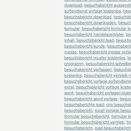
download
,
besuchsbericht aussendi
außendienst vorlage kostenlos
,
besu
besuchsbericht download
,
besuchsb
besuchsbericht downloaden
,
besuch
formular
,
besuchsbericht formular k
besuchsbericht handelsvertreter
,
be
inhalt
,
besuchsbericht ipad
,
besuchs
besuchsbericht kunde
,
besuchsberi
messe
,
besuchsbericht messe vorl
besuchsbericht muster kostenlos
,
b
programm
,
besuchsbericht schreib
besuchsbericht verfassen
,
besuchsb
kostenlos
,
besuchsbericht vertrieb 
besuchsbericht vorlage außendiens
excel
,
besuchsbericht vorlage koste
word
,
besuchsbericht vorlagen kost
besuchsbericht word vorlage
,
besuc
besuchsberichte ipad
,
crm besuchsb
besuchsbericht
,
excel vorlage besu
formular besuchsbericht
,
formular 
formular besuchsbericht vertrieb
,
fr
besuchsbericht
,
ipad besuchsberich