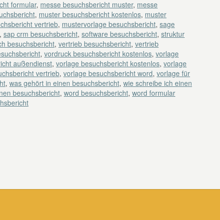
ht formular
,
messe besuchsbericht muster
,
messe
uchsbericht
,
muster besuchsbericht kostenlos
,
muster
chsbericht vertrieb
,
mustervorlage besuchsbericht
,
sage
,
sap crm besuchsbericht
,
software besuchsbericht
,
struktur
ch besuchsbericht
,
vertrieb besuchsbericht
,
vertrieb
esuchsbericht
,
vordruck besuchsbericht kostenlos
,
vorlage
icht außendienst
,
vorlage besuchsbericht kostenlos
,
vorlage
chsbericht vertrieb
,
vorlage besuchsbericht word
,
vorlage für
ht
,
was gehört in einen besuchsbericht
,
wie schreibe ich einen
inen besuchsbericht
,
word besuchsbericht
,
word formular
hsbericht