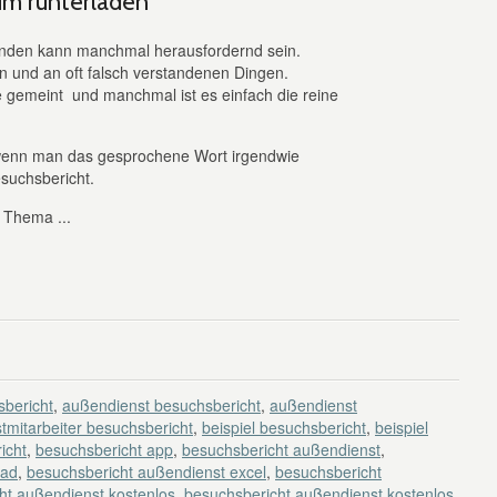
um runterladen
nden kann manchmal herausfordernd sein.
n und an oft falsch verstandenen Dingen.
 gemeint und manchmal ist es einfach die reine
, wenn man das gesprochene Wort irgendwie
Besuchsbericht.
s Thema ...
bericht
,
außendienst besuchsbericht
,
außendienst
tmitarbeiter besuchsbericht
,
beispiel besuchsbericht
,
beispiel
icht
,
besuchsbericht app
,
besuchsbericht außendienst
,
oad
,
besuchsbericht außendienst excel
,
besuchsbericht
ht außendienst kostenlos
,
besuchsbericht außendienst kostenlos