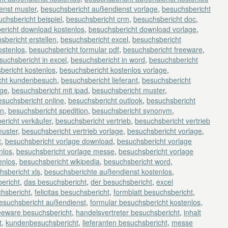
enst muster
,
besuchsbericht außendienst vorlage
,
besuchsbericht
chsbericht beispiel
,
besuchsbericht crm
,
besuchsbericht doc
,
ericht download kostenlos
,
besuchsbericht download vorlage
,
sbericht erstellen
,
besuchsbericht excel
,
besuchsbericht
ostenlos
,
besuchsbericht formular pdf
,
besuchsbericht freeware
,
suchsbericht in excel
,
besuchsbericht in word
,
besuchsbericht
bericht kostenlos
,
besuchsbericht kostenlos vorlage
,
cht kundenbesuch
,
besuchsbericht lieferant
,
besuchsbericht
age
,
besuchsbericht mit ipad
,
besuchsbericht muster
,
esuchsbericht online
,
besuchsbericht outlook
,
besuchsbericht
en
,
besuchsbericht spedition
,
besuchsbericht synonym
,
ericht verkäufer
,
besuchsbericht vertrieb
,
besuchsbericht vertrieb
muster
,
besuchsbericht vertrieb vorlage
,
besuchsbericht vorlage
,
t
,
besuchsbericht vorlage download
,
besuchsbericht vorlage
nlos
,
besuchsbericht vorlage messe
,
besuchsbericht vorlage
enlos
,
besuchsbericht wikipedia
,
besuchsbericht word
,
hsbericht xls
,
besuchsberichte außendienst kostenlos
,
ericht
,
das besuchsbericht
,
der besuchsbericht
,
excel
chsbericht
,
felicitas besuchsbericht
,
formblatt besuchsbericht
,
besuchsbericht außendienst
,
formular besuchsbericht kostenlos
,
eeware besuchsbericht
,
handelsvertreter besuchsbericht
,
inhalt
t
,
kundenbesuchsbericht
,
lieferanten besuchsbericht
,
messe