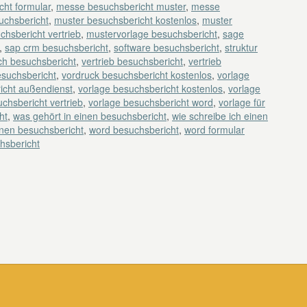
ht formular
,
messe besuchsbericht muster
,
messe
uchsbericht
,
muster besuchsbericht kostenlos
,
muster
chsbericht vertrieb
,
mustervorlage besuchsbericht
,
sage
,
sap crm besuchsbericht
,
software besuchsbericht
,
struktur
ch besuchsbericht
,
vertrieb besuchsbericht
,
vertrieb
esuchsbericht
,
vordruck besuchsbericht kostenlos
,
vorlage
icht außendienst
,
vorlage besuchsbericht kostenlos
,
vorlage
chsbericht vertrieb
,
vorlage besuchsbericht word
,
vorlage für
ht
,
was gehört in einen besuchsbericht
,
wie schreibe ich einen
inen besuchsbericht
,
word besuchsbericht
,
word formular
hsbericht