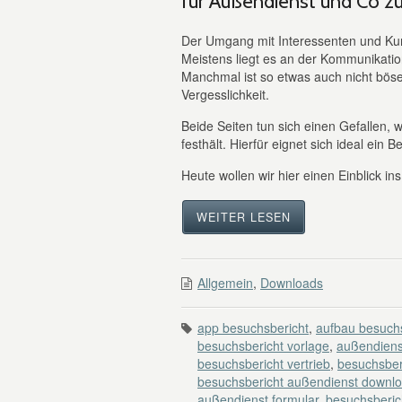
für Außendienst und Co z
Der Umgang mit Interessenten und Ku
Meistens liegt es an der Kommunikatio
Manchmal ist so etwas auch nicht böse
Vergesslichkeit.
Beide Seiten tun sich einen Gefallen
festhält. Hierfür eignet sich ideal ein 
Heute wollen wir hier einen Einblick in
WEITER LESEN
Allgemein
,
Downloads
app besuchsbericht
,
aufbau besuchs
besuchsbericht vorlage
,
außendiens
besuchsbericht vertrieb
,
besuchsber
besuchsbericht außendienst downl
außendienst formular
,
besuchsberic