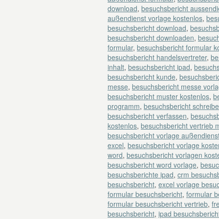
download
,
besuchsbericht aussendi
außendienst vorlage kostenlos
,
besu
besuchsbericht download
,
besuchsb
besuchsbericht downloaden
,
besuch
formular
,
besuchsbericht formular k
besuchsbericht handelsvertreter
,
be
inhalt
,
besuchsbericht ipad
,
besuchs
besuchsbericht kunde
,
besuchsberi
messe
,
besuchsbericht messe vorl
besuchsbericht muster kostenlos
,
b
programm
,
besuchsbericht schreib
besuchsbericht verfassen
,
besuchsb
kostenlos
,
besuchsbericht vertrieb 
besuchsbericht vorlage außendiens
excel
,
besuchsbericht vorlage koste
word
,
besuchsbericht vorlagen kost
besuchsbericht word vorlage
,
besuc
besuchsberichte ipad
,
crm besuchsb
besuchsbericht
,
excel vorlage besu
formular besuchsbericht
,
formular 
formular besuchsbericht vertrieb
,
fr
besuchsbericht
,
ipad besuchsberich