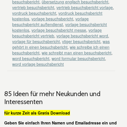
besuchsbericht
,
übersetzung englisch besuchsbericht
,
vertrieb besuchsbericht
,
vertrieb besuchsbericht vorlage
,
vordruck besuchsbericht
,
vordruck besuchsbericht
kostenlos
,
vorlage besuchsbericht
,
vorlage
besuchsbericht außendienst
,
vorlage besuchsbericht
kostenlos
,
vorlage besuchsbericht messe
,
vorlage
besuchsbericht vertrieb
,
vorlage besuchsbericht word
,
vorlage für besuchsbericht
,
vtiger besuchsbericht
,
was
gehört in einen besuchsbericht
,
wie schreibe ich einen
besuchsbericht
,
wie schreibt man einen besuchsbericht
,
word besuchsbericht
,
word formular besuchsbericht
,
word vorlage besuchsbericht
85 Ideen für mehr Neukunden und
Interessenten
für kurze Zeit als Gratis Download
Geben Sie einfach Ihren Namen und Emailadresse ein und