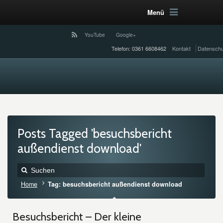
Menü
YouTube
Google+
Telefon: 0361 6608462
Kontakt
Datenschu
Posts Tagged 'besuchsbericht
außendienst download'
Home
Tag: besuchsbericht außendienst download
Besuchsbericht – Der kleine