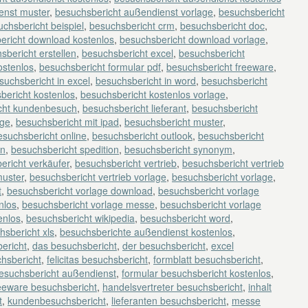
enst muster
,
besuchsbericht außendienst vorlage
,
besuchsbericht
chsbericht beispiel
,
besuchsbericht crm
,
besuchsbericht doc
,
ericht download kostenlos
,
besuchsbericht download vorlage
,
sbericht erstellen
,
besuchsbericht excel
,
besuchsbericht
ostenlos
,
besuchsbericht formular pdf
,
besuchsbericht freeware
,
suchsbericht in excel
,
besuchsbericht in word
,
besuchsbericht
bericht kostenlos
,
besuchsbericht kostenlos vorlage
,
cht kundenbesuch
,
besuchsbericht lieferant
,
besuchsbericht
age
,
besuchsbericht mit ipad
,
besuchsbericht muster
,
esuchsbericht online
,
besuchsbericht outlook
,
besuchsbericht
en
,
besuchsbericht spedition
,
besuchsbericht synonym
,
ericht verkäufer
,
besuchsbericht vertrieb
,
besuchsbericht vertrieb
muster
,
besuchsbericht vertrieb vorlage
,
besuchsbericht vorlage
,
t
,
besuchsbericht vorlage download
,
besuchsbericht vorlage
nlos
,
besuchsbericht vorlage messe
,
besuchsbericht vorlage
enlos
,
besuchsbericht wikipedia
,
besuchsbericht word
,
hsbericht xls
,
besuchsberichte außendienst kostenlos
,
ericht
,
das besuchsbericht
,
der besuchsbericht
,
excel
chsbericht
,
felicitas besuchsbericht
,
formblatt besuchsbericht
,
besuchsbericht außendienst
,
formular besuchsbericht kostenlos
,
eeware besuchsbericht
,
handelsvertreter besuchsbericht
,
inhalt
t
,
kundenbesuchsbericht
,
lieferanten besuchsbericht
,
messe