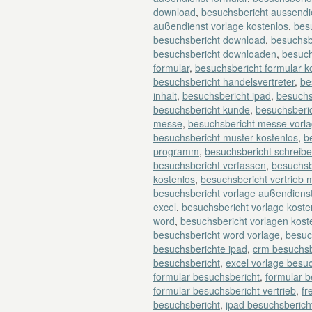
download
,
besuchsbericht aussendi
außendienst vorlage kostenlos
,
besu
besuchsbericht download
,
besuchsb
besuchsbericht downloaden
,
besuch
formular
,
besuchsbericht formular k
besuchsbericht handelsvertreter
,
be
inhalt
,
besuchsbericht ipad
,
besuchs
besuchsbericht kunde
,
besuchsberi
messe
,
besuchsbericht messe vorl
besuchsbericht muster kostenlos
,
b
programm
,
besuchsbericht schreib
besuchsbericht verfassen
,
besuchsb
kostenlos
,
besuchsbericht vertrieb 
besuchsbericht vorlage außendiens
excel
,
besuchsbericht vorlage koste
word
,
besuchsbericht vorlagen kost
besuchsbericht word vorlage
,
besuc
besuchsberichte ipad
,
crm besuchsb
besuchsbericht
,
excel vorlage besu
formular besuchsbericht
,
formular 
formular besuchsbericht vertrieb
,
fr
besuchsbericht
,
ipad besuchsberich