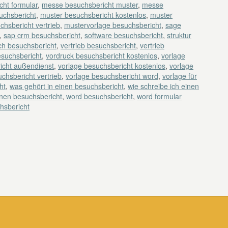
ht formular
,
messe besuchsbericht muster
,
messe
uchsbericht
,
muster besuchsbericht kostenlos
,
muster
chsbericht vertrieb
,
mustervorlage besuchsbericht
,
sage
,
sap crm besuchsbericht
,
software besuchsbericht
,
struktur
ch besuchsbericht
,
vertrieb besuchsbericht
,
vertrieb
esuchsbericht
,
vordruck besuchsbericht kostenlos
,
vorlage
icht außendienst
,
vorlage besuchsbericht kostenlos
,
vorlage
chsbericht vertrieb
,
vorlage besuchsbericht word
,
vorlage für
ht
,
was gehört in einen besuchsbericht
,
wie schreibe ich einen
inen besuchsbericht
,
word besuchsbericht
,
word formular
hsbericht