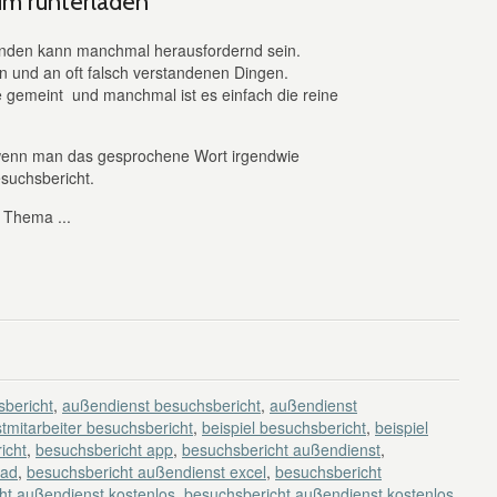
um runterladen
nden kann manchmal herausfordernd sein.
n und an oft falsch verstandenen Dingen.
 gemeint und manchmal ist es einfach die reine
, wenn man das gesprochene Wort irgendwie
Besuchsbericht.
s Thema ...
bericht
,
außendienst besuchsbericht
,
außendienst
tmitarbeiter besuchsbericht
,
beispiel besuchsbericht
,
beispiel
icht
,
besuchsbericht app
,
besuchsbericht außendienst
,
oad
,
besuchsbericht außendienst excel
,
besuchsbericht
ht außendienst kostenlos
,
besuchsbericht außendienst kostenlos