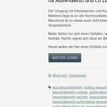
für Außendienst und Co z
Der Umgang mit Interessenten und Ku
Meistens liegt es an der Kommunikatio
Manchmal ist so etwas auch nicht böse
Vergesslichkeit.
Beide Seiten tun sich einen Gefallen
festhält. Hierfür eignet sich ideal ein 
Heute wollen wir hier einen Einblick in
WEITER LESEN
Allgemein
,
Downloads
app besuchsbericht
,
aufbau besuchs
besuchsbericht vorlage
,
außendiens
besuchsbericht vertrieb
,
besuchsber
besuchsbericht außendienst downl
außendienst formular
,
besuchsberic