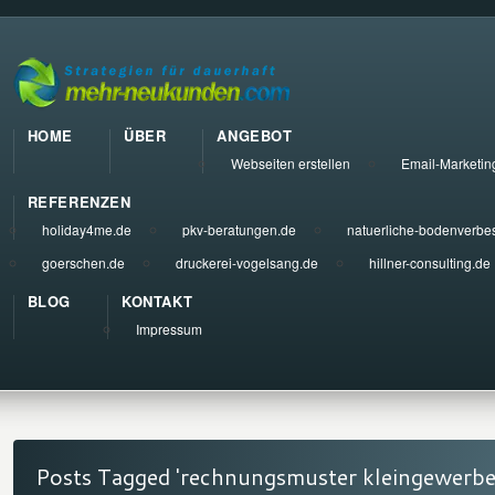
HOME
ÜBER
ANGEBOT
Webseiten erstellen
Email-Marketin
REFERENZEN
holiday4me.de
pkv-beratungen.de
natuerliche-bodenverbe
goerschen.de
druckerei-vogelsang.de
hillner-consulting.de
BLOG
KONTAKT
Impressum
Posts Tagged 'rechnungsmuster kleingewerbe