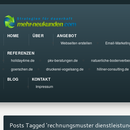
HOME
ÜBER
ANGEBOT
Webseiten erstellen
Email-Marketin
REFERENZEN
holiday4me.de
pkv-beratungen.de
natuerliche-bodenverbe
goerschen.de
druckerei-vogelsang.de
hillner-consulting.de
BLOG
KONTAKT
Impressum
Posts Tagged 'rechnungsmuster dienstleistun