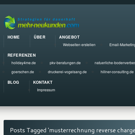
HOME
ÜBER
ANGEBOT
Webseiten erstellen
Email-Marketin
REFERENZEN
holiday4me.de
pkv-beratungen.de
natuerliche-bodenverbe
goerschen.de
druckerei-vogelsang.de
hillner-consulting.de
BLOG
KONTAKT
Impressum
Posts Tagged 'musterrechnung reverse charge