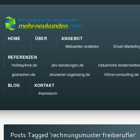
HOME
ÜBER
ANGEBOT
Webseiten erstellen
Email-Marketin
REFERENZEN
holiday4me.de
pkv-beratungen.de
natuerliche-bodenverbe
goerschen.de
druckerei-vogelsang.de
hillner-consulting.de
BLOG
KONTAKT
Impressum
Posts Tagged 'rechnungsmuster freiberufler'