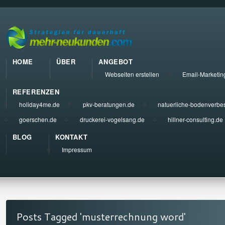
HOME
ÜBER
ANGEBOT
Webseiten erstellen
Email-Marketin
REFERENZEN
holiday4me.de
pkv-beratungen.de
natuerliche-bodenverbe
goerschen.de
druckerei-vogelsang.de
hillner-consulting.de
BLOG
KONTAKT
Impressum
Posts Tagged 'musterrechnung word'