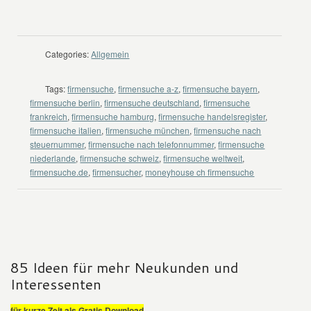
Categories:
Allgemein
Tags:
firmensuche
,
firmensuche a-z
,
firmensuche bayern
,
firmensuche berlin
,
firmensuche deutschland
,
firmensuche
frankreich
,
firmensuche hamburg
,
firmensuche handelsregister
,
firmensuche italien
,
firmensuche münchen
,
firmensuche nach
steuernummer
,
firmensuche nach telefonnummer
,
firmensuche
niederlande
,
firmensuche schweiz
,
firmensuche weltweit
,
firmensuche.de
,
firmensucher
,
moneyhouse ch firmensuche
85 Ideen für mehr Neukunden und
Interessenten
für kurze Zeit als Gratis Download