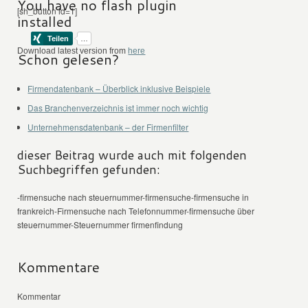
You have no flash plugin
[sh_button id=1]
installed
Download latest version from
here
Schon gelesen?
Firmendatenbank – Überblick inklusive Beispiele
Das Branchenverzeichnis ist immer noch wichtig
Unternehmensdatenbank – der Firmenfilter
dieser Beitrag wurde auch mit folgenden
Suchbegriffen gefunden:
-firmensuche nach steuernummer-firmensuche-firmensuche in
frankreich-Firmensuche nach Telefonnummer-firmensuche über
steuernummer-Steuernummer firmenfindung
Kommentare
Kommentar