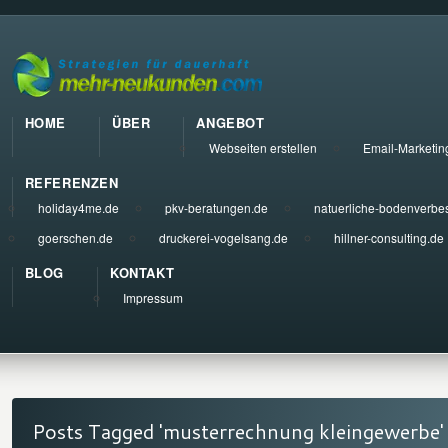
HOME
ÜBER
ANGEBOT
Webseiten erstellen
Email-Marketin
REFERENZEN
holiday4me.de
pkv-beratungen.de
natuerliche-bodenverbe
goerschen.de
druckerei-vogelsang.de
hillner-consulting.de
BLOG
KONTAKT
Impressum
Posts Tagged 'musterrechnung kleingewerbe'