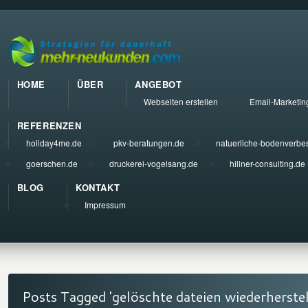
HOME
ÜBER
ANGEBOT
Webseiten erstellen
Email-Marketin
REFERENZEN
holiday4me.de
pkv-beratungen.de
natuerliche-bodenverbe
goerschen.de
druckerei-vogelsang.de
hillner-consulting.de
BLOG
KONTAKT
Impressum
Posts Tagged 'gelöschte dateien wiederherstel