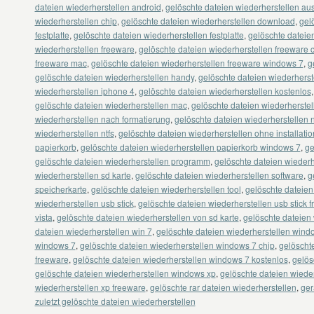
dateien wiederherstellen android
,
gelöschte dateien wiederherstellen au
wiederherstellen chip
,
gelöschte dateien wiederherstellen download
,
gel
festplatte
,
gelöschte dateien wiederherstellen festplatte
,
gelöschte dateie
wiederherstellen freeware
,
gelöschte dateien wiederherstellen freeware 
freeware mac
,
gelöschte dateien wiederherstellen freeware windows 7
,
g
gelöschte dateien wiederherstellen handy
,
gelöschte dateien wiederherst
wiederherstellen iphone 4
,
gelöschte dateien wiederherstellen kostenlos
gelöschte dateien wiederherstellen mac
,
gelöschte dateien wiederherste
wiederherstellen nach formatierung
,
gelöschte dateien wiederherstellen 
wiederherstellen ntfs
,
gelöschte dateien wiederherstellen ohne installatio
papierkorb
,
gelöschte dateien wiederherstellen papierkorb windows 7
,
ge
gelöschte dateien wiederherstellen programm
,
gelöschte dateien wiederh
wiederherstellen sd karte
,
gelöschte dateien wiederherstellen software
,
g
speicherkarte
,
gelöschte dateien wiederherstellen tool
,
gelöschte dateien
wiederherstellen usb stick
,
gelöschte dateien wiederherstellen usb stick 
vista
,
gelöschte dateien wiederherstellen von sd karte
,
gelöschte dateien 
dateien wiederherstellen win 7
,
gelöschte dateien wiederherstellen wind
windows 7
,
gelöschte dateien wiederherstellen windows 7 chip
,
gelöscht
freeware
,
gelöschte dateien wiederherstellen windows 7 kostenlos
,
gelös
gelöschte dateien wiederherstellen windows xp
,
gelöschte dateien wieder
wiederherstellen xp freeware
,
gelöschte rar dateien wiederherstellen
,
ger
zuletzt gelöschte dateien wiederherstellen