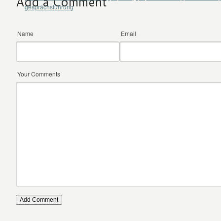
Add a Comment
gesprächsführung
Name
*
Email
*
Your Comments