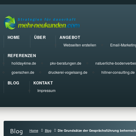
HOME
ÜBER
ANGEBOT
Webseiten erstellen
Email-Marketin
REFERENZEN
holiday4me.de
pkv-beratungen.de
natuerliche-bodenverbe
goerschen.de
druckerei-vogelsang.de
hillner-consulting.de
BLOG
KONTAKT
Impressum
Blog
Home
Blog
Die Grundsätze der Gesprächsführung beherrsch