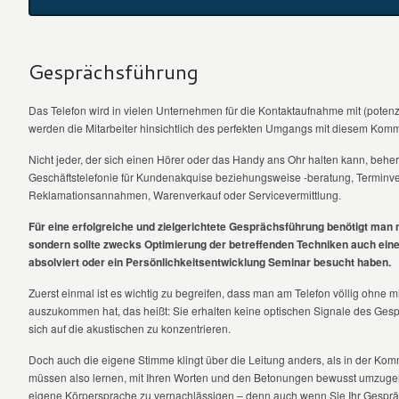
Gesprächsführung
Das Telefon wird in vielen Unternehmen für die Kontaktaufnahme mit (potenz
werden die Mitarbeiter hinsichtlich des perfekten Umgangs mit diesem Kommu
Nicht jeder, der sich einen Hörer oder das Handy ans Ohr halten kann, behe
Geschäftstelefonie für Kundenakquise beziehungsweise -beratung, Termin
Reklamationsannahmen, Warenverkauf oder Servicevermittlung.
Für eine erfolgreiche und zielgerichtete Gesprächsführung benötigt man n
sondern sollte zwecks Optimierung der betreffenden Techniken auch ein
absolviert oder ein Persönlichkeitsentwicklung Seminar besucht haben.
Zuerst einmal ist es wichtig zu begreifen, dass man am Telefon völlig ohn
auszukommen hat, das heißt: Sie erhalten keine optischen Signale des Ges
sich auf die akustischen zu konzentrieren.
Doch auch die eigene Stimme klingt über die Leitung anders, als in der Kom
müssen also lernen, mit Ihren Worten und den Betonungen bewusst umzugeh
eigene Körpersprache zu vernachlässigen – denn auch wenn Sie Ihr Gespräc