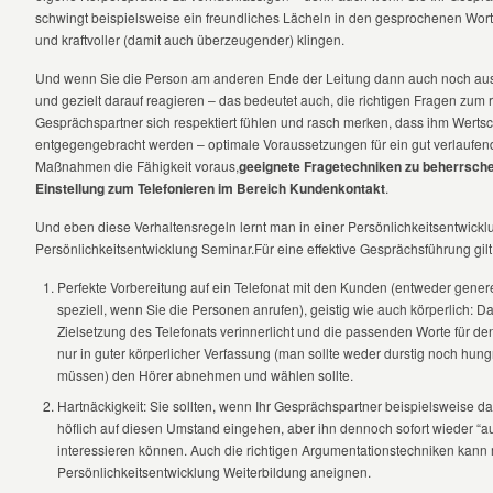
schwingt beispielsweise ein freundliches Lächeln in den gesprochenen Worten 
und kraftvoller (damit auch überzeugender) klingen.
Und wenn Sie die Person am anderen Ende der Leitung dann auch noch au
und gezielt darauf reagieren – das bedeutet auch, die richtigen Fragen zum ric
Gesprächspartner sich respektiert fühlen und rasch merken, dass ihm Wert
entgegengebracht werden – optimale Voraussetzungen für ein gut verlaufen
Maßnahmen die Fähigkeit voraus,
geeignete Fragetechniken zu beherrschen
Einstellung zum Telefonieren im Bereich Kundenkontakt
.
Und eben diese Verhaltensregeln lernt man in einer Persönlichkeitsentwick
Persönlichkeitsentwicklung Seminar.Für eine effektive Gesprächsführung gil
Perfekte Vorbereitung auf ein Telefonat mit den Kunden (entweder genere
speziell, wenn Sie die Personen anrufen), geistig wie auch körperlich: Da
Zielsetzung des Telefonats verinnerlicht und die passenden Worte für den
nur in guter körperlicher Verfassung (man sollte weder durstig noch hungr
müssen) den Hörer abnehmen und wählen sollte.
Hartnäckigkeit: Sie sollten, wenn Ihr Gesprächspartner beispielsweise das
höflich auf diesen Umstand eingehen, aber ihn dennoch sofort wieder “au
interessieren können. Auch die richtigen Argumentationstechniken kann m
Persönlichkeitsentwicklung Weiterbildung aneignen.