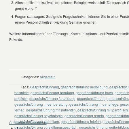
Alles positiv und kraftvoll formulieren: Beispielsweise statt “Da muss ich
gerne weiter!”
Fragen statt sagen: Geeignete Fragetechniken können Sie in einer Persö
einem Persönlichkeitsentwicklung Seminar erlernen.
Weitere Informationen über Führungs-, Kommunikations- und Persönlichkeit
Poko.de.
Categories:
Allgemein
Tags:
Gesprächsführung
,
gesprächsführung ausbildung
,
gesprächsfüh
beispiele
,
gesprächsführung beratung
,
gesprächsführung buch
,
gespräch
englisch
,
gesprächsführung fortbildung
,
gesprächsführung gehaltserhöh
gesprächsführung in der beratung
,
gesprächsführung in der pflege
,
gespr
lernen
,
gesprächsführung mit patienten
,
gesprächsführung mit psychisch
gesprächsführung psychologie
,
gesprächsführung regeln
,
gesprächsführ
gesprächsführung techniken
,
gesprächsführung telefon
,
gesprächsführung
Subscribe to Comments
gesprächsführung vorstellungsgespräch
,
gesprächsführung weiterbildun