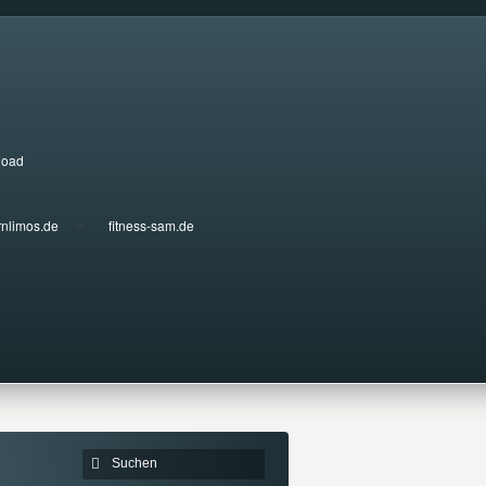
load
rnlimos.de
fitness-sam.de