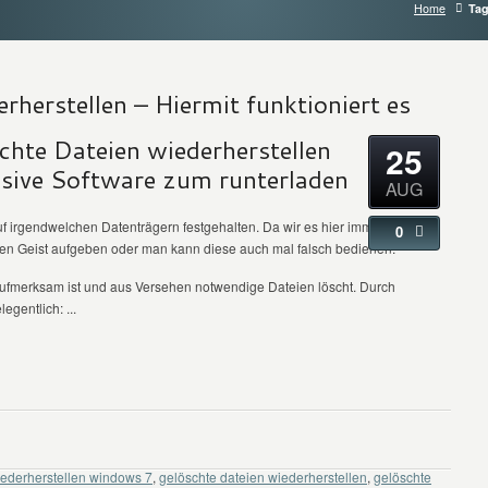
Home
Tag
rherstellen – Hiermit funktioniert es
chte Dateien wiederherstellen
25
sive Software zum runterladen
AUG
auf irgendwelchen Datenträgern festgehalten. Da wir es hier immer mit
0
den Geist aufgeben oder man kann diese auch mal falsch bedienen.
ufmerksam ist und aus Versehen notwendige Dateien löscht. Durch
egentlich: ...
iederherstellen windows 7
,
gelöschte dateien wiederherstellen
,
gelöschte