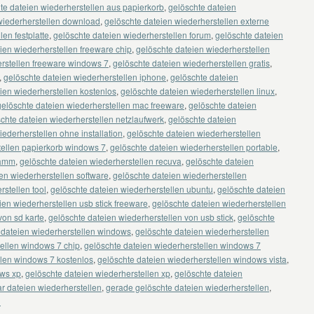
te dateien wiederherstellen aus papierkorb
,
gelöschte dateien
wiederherstellen download
,
gelöschte dateien wiederherstellen externe
en festplatte
,
gelöschte dateien wiederherstellen forum
,
gelöschte dateien
ien wiederherstellen freeware chip
,
gelöschte dateien wiederherstellen
erstellen freeware windows 7
,
gelöschte dateien wiederherstellen gratis
,
,
gelöschte dateien wiederherstellen iphone
,
gelöschte dateien
ien wiederherstellen kostenlos
,
gelöschte dateien wiederherstellen linux
,
gelöschte dateien wiederherstellen mac freeware
,
gelöschte dateien
chte dateien wiederherstellen netzlaufwerk
,
gelöschte dateien
iederherstellen ohne installation
,
gelöschte dateien wiederherstellen
tellen papierkorb windows 7
,
gelöschte dateien wiederherstellen portable
,
ramm
,
gelöschte dateien wiederherstellen recuva
,
gelöschte dateien
en wiederherstellen software
,
gelöschte dateien wiederherstellen
rstellen tool
,
gelöschte dateien wiederherstellen ubuntu
,
gelöschte dateien
ien wiederherstellen usb stick freeware
,
gelöschte dateien wiederherstellen
von sd karte
,
gelöschte dateien wiederherstellen von usb stick
,
gelöschte
 dateien wiederherstellen windows
,
gelöschte dateien wiederherstellen
tellen windows 7 chip
,
gelöschte dateien wiederherstellen windows 7
llen windows 7 kostenlos
,
gelöschte dateien wiederherstellen windows vista
,
ows xp
,
gelöschte dateien wiederherstellen xp
,
gelöschte dateien
ar dateien wiederherstellen
,
gerade gelöschte dateien wiederherstellen
,
n