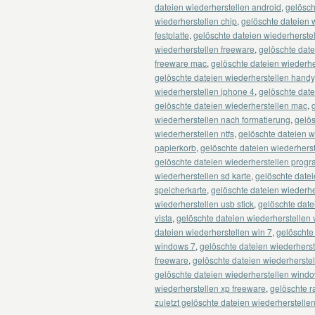
dateien wiederherstellen android
,
gelösch
wiederherstellen chip
,
gelöschte dateien 
festplatte
,
gelöschte dateien wiederherstell
wiederherstellen freeware
,
gelöschte date
freeware mac
,
gelöschte dateien wiederh
gelöschte dateien wiederherstellen handy
wiederherstellen iphone 4
,
gelöschte date
gelöschte dateien wiederherstellen mac
,
wiederherstellen nach formatierung
,
gelös
wiederherstellen ntfs
,
gelöschte dateien w
papierkorb
,
gelöschte dateien wiederhers
gelöschte dateien wiederherstellen prog
wiederherstellen sd karte
,
gelöschte datei
speicherkarte
,
gelöschte dateien wiederhe
wiederherstellen usb stick
,
gelöschte date
vista
,
gelöschte dateien wiederherstellen 
dateien wiederherstellen win 7
,
gelöschte
windows 7
,
gelöschte dateien wiederhers
freeware
,
gelöschte dateien wiederherste
gelöschte dateien wiederherstellen wind
wiederherstellen xp freeware
,
gelöschte r
zuletzt gelöschte dateien wiederherstelle