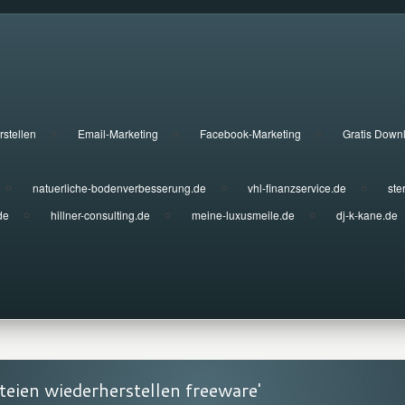
rstellen
Email-Marketing
Facebook-Marketing
Gratis Down
natuerliche-bodenverbesserung.de
vhl-finanzservice.de
ste
de
hillner-consulting.de
meine-luxusmeile.de
dj-k-kane.de
teien wiederherstellen freeware'