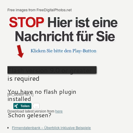
Free images from FreeDigitalPhotos.net
Flash version 9,0 or greater
is required
You have no flash plugin
[sh_button id=1]
installed
Download latest version from
here
Schon gelesen?
Firmendatenbank – Überblick inklusive Beispiele