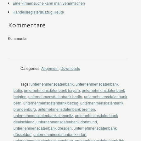
Eine Firmensuche kann man vereinfachen
Handelsregisterauszug Heute
Kommentare
Kommentar
Categories:
Allgemein
,
Downloads
Tags:
unternehmensdatenbank
,
unternehmensdatenbank
bafin
,
unternehmensdatenbank bayern
,
unternehmensdatenbank
belgien
,
unternehmensdatenbank berlin
,
unternehmensdatenbank
bern
,
unternehmensdatenbank betrug
,
unternehmensdatenbank
brandenburg
,
unternehmensdatenbank bremen
,
unternehmensdatenbank chemnitz
,
unternehmensdatenbank
deutschland
,
unternehmensdatenbank dortmund
,
unternehmensdatenbank dresden
,
unternehmensdatenbank
düsseldorf
,
unternehmensdatenbank erfurt
,
unternehmensdatenbank hamburg
,
unternehmensdatenbank ihk
,