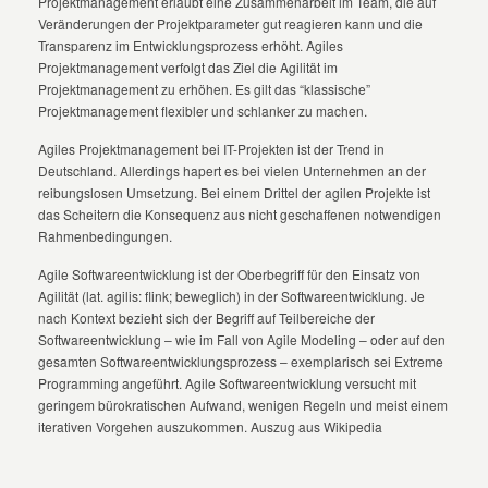
Projektmanagement erlaubt eine Zusammenarbeit im Team, die auf
Veränderungen der Projektparameter gut reagieren kann und die
Transparenz im Entwicklungsprozess erhöht. Agiles
Projektmanagement verfolgt das Ziel die Agilität im
Projektmanagement zu erhöhen. Es gilt das “klassische”
Projektmanagement flexibler und schlanker zu machen.
Agiles Projektmanagement bei IT-Projekten ist der Trend in
Deutschland. Allerdings hapert es bei vielen Unternehmen an der
reibungslosen Umsetzung. Bei einem Drittel der agilen Projekte ist
das Scheitern die Konsequenz aus nicht geschaffenen notwendigen
Rahmenbedingungen.
Agile Softwareentwicklung ist der Oberbegriff für den Einsatz von
Agilität (lat. agilis: flink; beweglich) in der Softwareentwicklung. Je
nach Kontext bezieht sich der Begriff auf Teilbereiche der
Softwareentwicklung – wie im Fall von Agile Modeling – oder auf den
gesamten Softwareentwicklungsprozess – exemplarisch sei Extreme
Programming angeführt. Agile Softwareentwicklung versucht mit
geringem bürokratischen Aufwand, wenigen Regeln und meist einem
iterativen Vorgehen auszukommen. Auszug aus Wikipedia