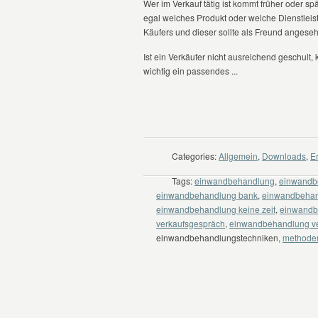
Wer im Verkauf tätig ist kommt früher oder s
egal welches Produkt oder welche Dienstleis
Käufers und dieser sollte als Freund angese
Ist ein Verkäufer nicht ausreichend geschult,
wichtig ein passendes ...
WEITER LESEN
Categories:
Allgemein
,
Downloads
,
Er
Tags:
einwandbehandlung
,
einwandb
einwandbehandlung bank
,
einwandbehan
einwandbehandlung keine zeit
,
einwandb
verkaufsgespräch
,
einwandbehandlung ve
einwandbehandlungstechniken,
methode