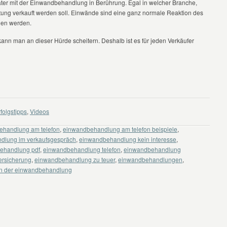
päter mit der Einwandbehandlung in Berührung. Egal in welcher Branche,
tung verkauft werden soll. Einwände sind eine ganz normale Reaktion des
hen werden.
 kann man an dieser Hürde scheitern. Deshalb ist es für jeden Verkäufer
folgstipps
,
Videos
ehandlung am telefon
,
einwandbehandlung am telefon beispiele
,
dlung im verkaufsgespräch
,
einwandbehandlung kein interesse
,
ehandlung pdf
,
einwandbehandlung telefon
,
einwandbehandlung
rsicherung
,
einwandbehandlung zu teuer
,
einwandbehandlungen
,
n der einwandbehandlung