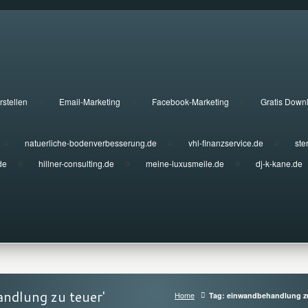
rstellen
Email-Marketing
Facebook-Marketing
Gratis Down
natuerliche-bodenverbesserung.de
vhl-finanzservice.de
ste
de
hillner-consulting.de
meine-luxusmeile.de
dj-k-kane.de
ndlung zu teuer'
Home
Tag: einwandbehandlung z