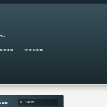
load
rnlimos.de
fitness-sam.de
u teuer