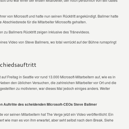
soft und war einer der ersten Mitarbeiter, der noch persönlich von Bill Gates
hrer von Microsoft und hatte nun seinen Rücktritt angekündigt. Ballmer hatte
Abschiedsrede für die Mitarbeiter Microsofts gehalten.
 zu Ballmers Rücktritt zeigen inklusive des Tränevideos.
eines Video von Steve Ballmers, wo total verrückt auf der Bühne rumspringt
hiedsauftritt
t auf Freitag in Seattle vor rund 13.000 Microsoft-Mitarbeitern auf, wie es in
Neben den üblichen Versuchen, die zahlreichen Mitarbeiter vor Ort und die
gestellten zu motivieren, war dieses Mal jedoch einiges anders. Weiter
en Auftritte des scheidenden Microsoft-CEOs Steve Ballmer
 vor seinen Mitarbeitern hat The Verge jetzt ein Video veröffentlicht: Ein
ert wie man es von ihm erwartet, aber seht selbst nach dem Break. Siehe