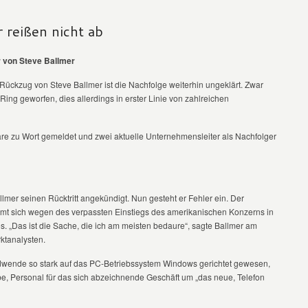
 reißen nicht ab
r von Steve Ballmer
ckzug von Steve Ballmer ist die Nachfolge weiterhin ungeklärt. Zwar
g geworfen, dies allerdings in erster Linie von zahlreichen
äre zu Wort gemeldet und zwei aktuelle Unternehmensleiter als Nachfolger
lmer seinen Rücktritt angekündigt. Nun gesteht er Fehler ein. Der
ämt sich wegen des verpassten Einstiegs des amerikanischen Konzerns in
. „Das ist die Sache, die ich am meisten bedaure“, sagte Ballmer am
ktanalysten.
ndwende so stark auf das PC-Betriebssystem Windows gerichtet gewesen,
e, Personal für das sich abzeichnende Geschäft um „das neue, Telefon