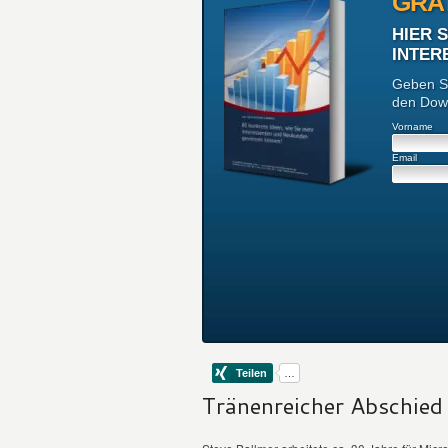
GRA
HIER 
INTER
Geben Si
den Down
Vorname
Email
Tränenreicher Abschied 