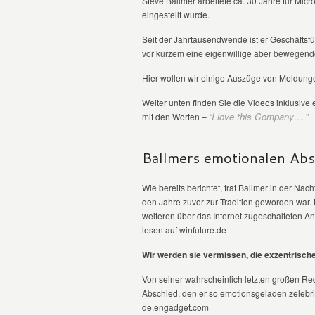
Steve Ballmer arbeitete ca. 30 Jahre für Micro
eingestellt wurde.
Seit der Jahrtausendwende ist er Geschäftsfü
vor kurzem eine eigenwillige aber bewegende 
Hier wollen wir einige Auszüge von Meldungen
Weiter unten finden Sie die Videos inklusive 
“I love this Company….”
mit den Worten –
Ballmers emotionalen Absc
Wie bereits berichtet, trat Ballmer in der Nach
den Jahre zuvor zur Tradition geworden war. 
weiteren über das Internet zugeschalteten An
lesen auf winfuture.de
Wir werden sie vermissen, die exzentrisch
Von seiner wahrscheinlich letzten großen Rede
Abschied, den er so emotionsgeladen zelebri
de.engadget.com