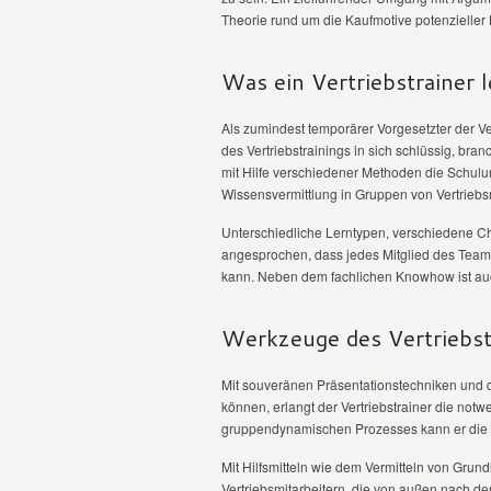
Theorie rund um die Kaufmotive potenzieller
Was ein Vertriebstrainer 
Als zumindest temporärer Vorgesetzter der V
des Vertriebstrainings in sich schlüssig, bra
mit Hilfe verschiedener Methoden die Schulung
Wissensvermittlung in Gruppen von Vertriebsm
Unterschiedliche Lerntypen, verschiedene C
angesprochen, dass jedes Mitglied des Team
kann. Neben dem fachlichen Knowhow ist a
Werkzeuge des Vertriebst
Mit souveränen Präsentationstechniken und d
können, erlangt der Vertriebstrainer die not
gruppendynamischen Prozesses kann er die Mo
Mit Hilfsmitteln wie dem Vermitteln von Grun
Vertriebsmitarbeitern, die von außen nach de