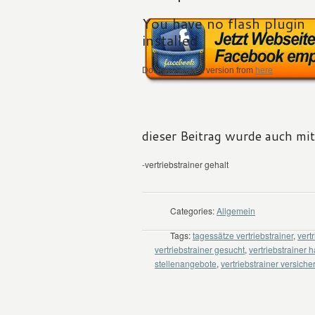
You have no flash plugin
installed
Download latest version from
here
dieser Beitrag wurde auch mi
-vertriebstrainer gehalt
Categories:
Allgemein
Tags:
tagessätze vertriebstrainer
,
vert
vertriebstrainer gesucht
,
vertriebstrainer
stellenangebote
,
vertriebstrainer versich