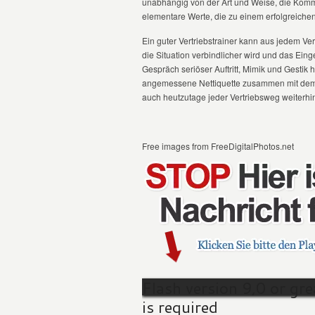
unabhängig von der Art und Weise, die Komm
elementare Werte, die zu einem erfolgreic
Ein guter Vertriebstrainer kann aus jedem V
die Situation verbindlicher wird und das Ei
Gespräch seriöser Auftritt, Mimik und Gestik 
angemessene Nettiquette zusammen mit dem en
auch heutzutage jeder Vertriebsweg weiterh
Free images from FreeDigitalPhotos.net
Flash version 9,0 or gre
is required