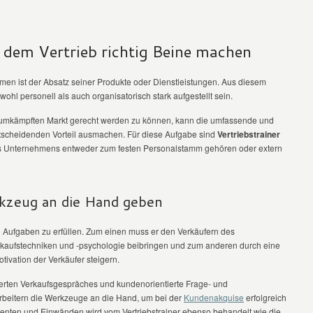
 dem Vertrieb richtig Beine machen
hmen ist der Absatz seiner Produkte oder Dienstleistungen. Aus diesem
ohl personell als auch organisatorisch stark aufgestellt sein.
 umkämpften Markt gerecht werden zu können, kann die umfassende und
tscheidenden Vorteil ausmachen. Für diese Aufgabe sind
Vertriebstrainer
des Unternehmens entweder zum festen Personalstamm gehören oder extern
kzeug an die Hand geben
ei Aufgaben zu erfüllen. Zum einen muss er den Verkäufern des
kaufstechniken und -psychologie beibringen und zum anderen durch eine
otivation der Verkäufer steigern.
erten Verkaufsgespräches und kundenorientierte Frage- und
rbeitern die Werkzeuge an die Hand, um bei der
Kundenakquise
erfolgreich
menten und Einwänden wird vom Vertriebstrainer ebenso behandelt wie die