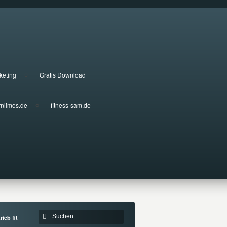
keting
Gratis Download
rnlimos.de
fitness-sam.de
ieb fit