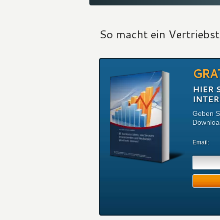
So macht ein Vertriebstr
GRA
HIER 
INTE
Geben Si
Download
Email: