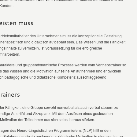
 Kunden.
leisten muss
ertriebsmitarbeiter des Unternehmens muss die konzeptionelle Gestaltung
nchenspezifisch und didaktisch aufgebaut sein. Das Wissen und die Fähigkeit,
sinhalte zu vermitteln, ist Voraussetzung für die erfolgreiche
itarbeitern.
haraktere und gruppendynamische Prozesse werden vom Vertriebstrainer so
s das Wissen und die Motivation auf seine Art aufnehmen und entwickeln
uch pädagogische und didaktische Kompetenz ausschlaggebend.
rainers
er Fähigkeit, eine Gruppe sowohl nonverbal als auch verbal steuern zu
wendige Autorität und Akzeptanz. Mit dem Auslösen eines gesteuerten
tivation der Teilnehmer aus sich selbst heraus stärken.
dlagen des Neuro-Linguistischen Programmierens (NLP) hilft er den
m Belohnungsprinzip gesteuerte, extrinsische Motivation in eine von innen