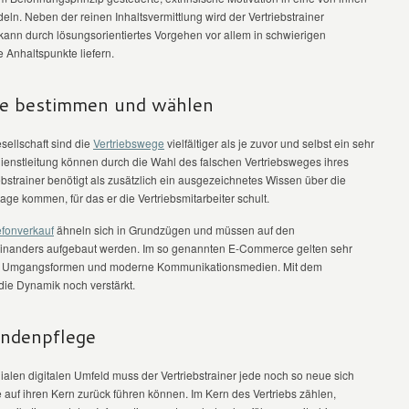
eln. Neben der reinen Inhaltsvermittlung wird der Vertriebstrainer
kann durch lösungsorientiertes Vorgehen vor allem in schwierigen
e Anhaltspunkte liefern.
le bestimmen und wählen
ellschaft sind die
Vertriebswege
vielfältiger als je zuvor und selbst ein sehr
enstleitung können durch die Wahl des falschen Vertriebsweges ihres
ebstrainer benötigt als zusätzlich ein ausgezeichnetes Wissen über die
age kommen, für das er die Vertriebsmitarbeiter schult.
efonverkauf
ähneln sich in Grundzügen und müssen auf den
inanders aufgebaut werden. Im so genannten E-Commerce gelten sehr
nde Umgangsformen und moderne Kommunikationsmedien. Mit dem
ie Dynamik noch verstärkt.
undenpflege
alen digitalen Umfeld muss der Vertriebstrainer jede noch so neue sich
uf ihren Kern zurück führen können. Im Kern des Vertriebs zählen,