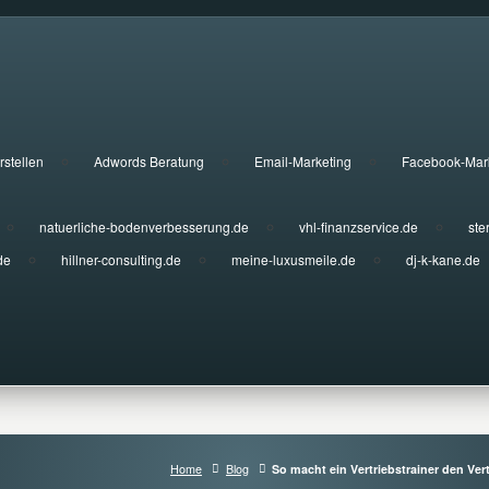
rstellen
Adwords Beratung
Email-Marketing
Facebook-Mar
natuerliche-bodenverbesserung.de
vhl-finanzservice.de
ste
de
hillner-consulting.de
meine-luxusmeile.de
dj-k-kane.de
Home
Blog
So macht ein Vertriebstrainer den Vertr