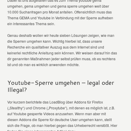
Dabei ist uns aufgefallen das es zum Thema youtube gema
umgehen, gema umgehen und gema sperre umgehen weit über
10.000 Suchanfragen pro Monat anfallen. Offensichtlich muss das
Thema GEMA und Youtube in Verbindung mit der Sperre aufheben
ein interessantes Thema sein.
Genau deshalb wollen wir heute sieben Lösungen zeigen, wie man
die Sperren umgehen kann. Wichtig hierbei ist, dass unsere
Recherche ein qualitativer Auszug aus dem Internet sind und
keinerlei rechtliche Anleitung sein können. Wir weisen darauf hin das
dir genannten Maßnahmen jeder selbst prüfen muss, ob es rechtens
ist und ob man es wirklich anwenden möchte.
Youtube-Sperre umgehen – legal oder
Illegal?
Vor kurzem berichtete das LoadBlog über Addons für Firefox
(„Stealthy“) und Chrome („Proxytube“), mit denen es möglich ist, z.B.
auf Youtube gesperrte Videos anzusehen. Wenn man aber mit
diesen Addons die Sperre für deutsche User umgehen kann, stellt
sich die Frage, ob man hierbei gegen das Urheberrecht verstößt. Hier