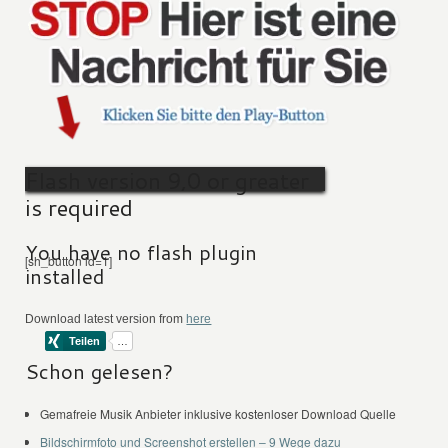
Flash version 9,0 or greater
is required
You have no flash plugin
[sh_button id=1]
installed
Download latest version from
here
Schon gelesen?
Gemafreie Musik Anbieter inklusive kostenloser Download Quelle
Bildschirmfoto und Screenshot erstellen – 9 Wege dazu