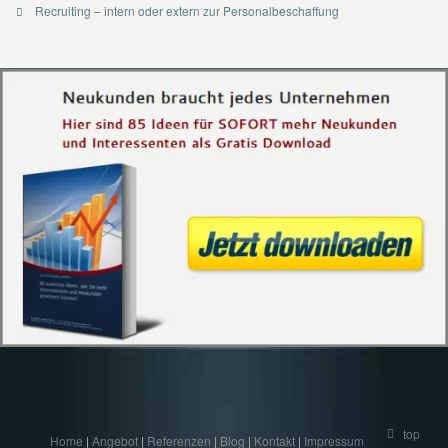
Recruiting – intern oder extern zur Personalbeschaffung
top
Home
|
Angebot
|
Referenzen
|
Blog
|
Kontakt
|
Impressum