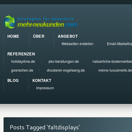
HOME
ÜBER
ANGEBOT
Webseiten erstellen
Email-Marketin
REFERENZEN
holiday4me.de
pkv-beratungen.de
natuerliche-bodenverbe
goerschen.de
druckerei-vogelsang.de
meine-luxusmeile.de
BLOG
KONTAKT
Impressum
Posts Tagged 'faltdisplays'