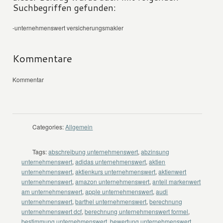
Suchbegriffen gefunden:
-unternehmenswert versicherungsmakler
Kommentare
Kommentar
Categories:
Allgemein
Tags:
abschreibung unternehmenswert
,
abzinsung
unternehmenswert
,
adidas unternehmenswert
,
aktien
unternehmenswert
,
aktienkurs unternehmenswert
,
aktienwert
unternehmenswert
,
amazon unternehmenswert
,
anteil markenwert
am unternehmenswert
,
apple unternehmenswert
,
audi
unternehmenswert
,
barthel unternehmenswert
,
berechnung
unternehmenswert dcf
,
berechnung unternehmenswert formel
,
bestimmung unternehmenswert
,
bewertung unternehmenswert
,