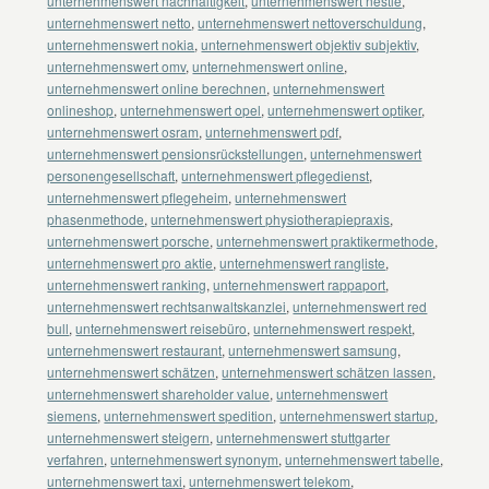
unternehmenswert nachhaltigkeit
,
unternehmenswert nestle
,
unternehmenswert netto
,
unternehmenswert nettoverschuldung
,
unternehmenswert nokia
,
unternehmenswert objektiv subjektiv
,
unternehmenswert omv
,
unternehmenswert online
,
unternehmenswert online berechnen
,
unternehmenswert
onlineshop
,
unternehmenswert opel
,
unternehmenswert optiker
,
unternehmenswert osram
,
unternehmenswert pdf
,
unternehmenswert pensionsrückstellungen
,
unternehmenswert
personengesellschaft
,
unternehmenswert pflegedienst
,
unternehmenswert pflegeheim
,
unternehmenswert
phasenmethode
,
unternehmenswert physiotherapiepraxis
,
unternehmenswert porsche
,
unternehmenswert praktikermethode
,
unternehmenswert pro aktie
,
unternehmenswert rangliste
,
unternehmenswert ranking
,
unternehmenswert rappaport
,
unternehmenswert rechtsanwaltskanzlei
,
unternehmenswert red
bull
,
unternehmenswert reisebüro
,
unternehmenswert respekt
,
unternehmenswert restaurant
,
unternehmenswert samsung
,
unternehmenswert schätzen
,
unternehmenswert schätzen lassen
,
unternehmenswert shareholder value
,
unternehmenswert
siemens
,
unternehmenswert spedition
,
unternehmenswert startup
,
unternehmenswert steigern
,
unternehmenswert stuttgarter
verfahren
,
unternehmenswert synonym
,
unternehmenswert tabelle
,
unternehmenswert taxi
,
unternehmenswert telekom
,