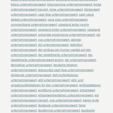
bilanz unternehmenswert
,
bilanzsumme unternehmenswert
,
bmas
unternehmenswert mensch
,
bmw unternehmenswert
,
börsenwert
unternehmenswert
,
cash flow unternehmenswert
,
cash value
added unternehmenswert
,
coca cola unternehmenswert
,
commerzbank unternehmenswert
,
copeland koller murrin
unternehmenswert
,
copeland koller unternehmenswert
,
copeland
unternehmenswert
,
corporate governance unternehmenswert
,
csr
unternehmenswert
,
cva unternehmenswert
,
daimler
unternehmenswert
,
dcf unternehmenswert
,
definition
unternehmenswert
,
der einfluss von human capital auf den
unternehmenswert
,
der objektivierte unternehmenswert
,
der
objektivierte unternehmenswert wollny
,
der unternehmenswert
,
derivativer unternehmenswert
,
deutsche telekom
unternehmenswert
,
discounted cash flow unternehmenswert
,
dividende unternehmenswert
,
ebit multiplikatoren
unternehmenswert
,
ebit unternehmenswert
,
ebit- und
umsatzmultiplikatoren für den unternehmenswert
,
einflussfaktoren
unternehmenswert
,
ermittlung unternehmenswert
,
ertragswert
unternehmenswert
,
ertragswertverfahren unternehmenswert
,
esf
unternehmenswert mensch
,
eva unternehmenswert
,
ewige rente
unternehmenswert
,
facebook unternehmenswert
,
fairer
unternehmenswert
,
faustformel unternehmenswert
,
faustregel