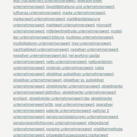
lean management unternehmenswert
,
leverage effekt
unternehmenswert
,
liquiditätshaltung und unternehmenswert
,
lufthansa unternehmenswert
,
marke unternehmenswert
,
markenwert unternehmenswert
,
marktkapitalisierung
unternehmenswert
,
marktwert unternehmenswert
,
microsoft
unternehmenswert
,
mittelwertmethode unternehmenswert
,
modell
der unternehmenswert bildung
,
multiples unternehmenswert
,
multiplikatoren unternehmenswert
,
mva unternehmenswert
,
nachhaltigkeit unternehmenswert
,
negativer unternehmenswert
,
negativer unternehmenswert dcf
,
net working capital
unternehmenswert
,
netto unternehmenswert
,
nettoverfahren
unternehmenswert
,
nintendo unternehmenswert
,
nokia
unternehmenswert
,
objektiver subjektiver unternehmenswert
,
objektiver unternehmenswert
,
objektiver vs. subjektiver
unternehmenswert
,
objektivierter unternehmenswert
,
objektivierter
unternehmenswert definition
,
objektivierter unternehmenswert
englisch
,
objektivierter unternehmenswert idw
,
objektivierter
unternehmenswert kritik
,
opel unternehmenswert
,
operativer
unternehmenswert
,
patente unternehmenswert
,
patrizier 2
unternehmenswert
,
pensionsrückstellungen unternehmenswert
,
pensionsverpflichtungen unternehmenswert
,
pflegedienst
unternehmenswert
,
porsche unternehmenswert
,
praktikermethode
unternehmenswert
,
pricewaterhousecoopers markenwert