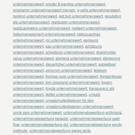
unternehmenswert
,
procter & gamble unternehmenswert
,
programm unternehmenswert mensch
,
q-cells unternehmenswert
,
ranking unternehmenswert
,
red bull unternehmenswert
,
reputation
als unternehmenswert
,
residualer unternehmenswert
,
residualgewinn unternehmenswert
,
restwert unternehmenswert
,
risikomanagement unternehmenswert
,
risikozuschlag
unternehmenswert
,
roi unternehmenswert
,
samsung
unternehmenswert
,
sap unternehmenswert
,
schätzung
unternehmenswert
,
scheidung unternehmenswert
,
shareholder
value unternehmenswert
,
siemens unternehmenswert
,
steigerung
unternehmenswert
,
steuerlicher unternehmenswert
,
subjektiver
unternehmenswert
,
synonym unternehmenswert
,
telekom
unternehmenswert
,
thomas cook unternehmenswert
,
thyssenkrupp
unternehmenswert
,
tom copeland unternehmenswert
,
topsim
unternehmenswert
,
toyota unternehmenswert
,
transparenz als
unternehmenswert
,
twitter unternehmenswert
,
umsatz
unternehmenswert
,
umsatzmultiplikatoren für den
unternehmenswert
,
umsatzmultiplikatoren unternehmenswert
,
uncle sam unternehmenswert
,
unternehmensbewertung arztpraxis
,
unternehmensbewertung beispiel
,
unternehmensbewertung cash
flow
,
unternehmensbewertung dcf
,
unternehmensbewertung equity
methode
,
unternehmensbewertung ewige rente
,