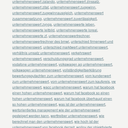
unternehmenswert zalando
,
unternehmenswert zinssatz
,
unternehmenswert zitat
,
unternehmenswert zugewinn
,
unternehmenswert zugewinnausgleich
,
unternehmenswert
zusammensetzung
,
unternehmenswert zuverlässigkeit
,
unternehmenswert zynga
,
unternehmenswerte leben
,
unternehmenswerte leitbild
,
unternehmenswerte loreal
,
unternehmenswerte zf
,
unternehmenswertrechner
,
unternehmenswertrechner des bmwi
,
unterschied firmenwert und
unternehmenswert
,
unterschied marktwert unternehmenswert
,
verhältnis umsatz unternehmenswert
,
verkehrswert
unternehmenswert
,
verschuldungsgrad unternehmenswert
,
vodafone unternehmenswert
,
volkswagen ag unternehmenswert
,
volkswagen unternehmenswert
,
vollständigkeitserklärung
bewertungsgutachten zum unternehmenswert
,
vom kundenwert
zum unternehmenswert
,
vom unternehmenswert zum kaufpreis
,
vw
unternehmenswert
,
wacc unternehmenswert
,
warum hat facebook
einen hohen unternehmenswert
,
warum hat facebook so einen
hohen unternehmenswert
,
warum hat facebook überhaupt einen
so hohen unternehmenswert
,
was ist der unternehmenswert
,
wertorientiertes management wie der unternehmenswert
gesteigert werden kann
,
werttreiber unternehmenswert
,
wie
berechnet man den unternehmenswert
,
wie hoch ist der
unternehmenswert von facebook derzeit
,
wollny der objektivierte