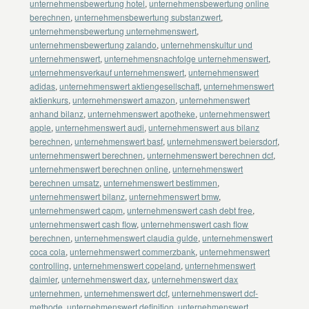
unternehmensbewertung hotel
,
unternehmensbewertung online
berechnen
,
unternehmensbewertung substanzwert
,
unternehmensbewertung unternehmenswert
,
unternehmensbewertung zalando
,
unternehmenskultur und
unternehmenswert
,
unternehmensnachfolge unternehmenswert
,
unternehmensverkauf unternehmenswert
,
unternehmenswert
adidas
,
unternehmenswert aktiengesellschaft
,
unternehmenswert
aktienkurs
,
unternehmenswert amazon
,
unternehmenswert
anhand bilanz
,
unternehmenswert apotheke
,
unternehmenswert
apple
,
unternehmenswert audi
,
unternehmenswert aus bilanz
berechnen
,
unternehmenswert basf
,
unternehmenswert beiersdorf
,
unternehmenswert berechnen
,
unternehmenswert berechnen dcf
,
unternehmenswert berechnen online
,
unternehmenswert
berechnen umsatz
,
unternehmenswert bestimmen
,
unternehmenswert bilanz
,
unternehmenswert bmw
,
unternehmenswert capm
,
unternehmenswert cash debt free
,
unternehmenswert cash flow
,
unternehmenswert cash flow
berechnen
,
unternehmenswert claudia gulde
,
unternehmenswert
coca cola
,
unternehmenswert commerzbank
,
unternehmenswert
controlling
,
unternehmenswert copeland
,
unternehmenswert
daimler
,
unternehmenswert dax
,
unternehmenswert dax
unternehmen
,
unternehmenswert dcf
,
unternehmenswert dcf-
methode
,
unternehmenswert definition
,
unternehmenswert