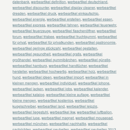
datenbank
,
werbeartikel definition
,
werbeartikel deutschland
,
werbeartikel discounter
,
werbeartikel display cleaner
,
werbeartikel
dresden
,
werbeartikel druck
,
werbeartikel einkaufschip
,
werbeartikel energie
,
werbeartikel erstellen
,
werbeartikel essen
,
werbeartikel express
,
werbeartikel fahnen
,
werbeartikel feuerwehr
,
werbeartikel feuerzeuge
,
werbeartikel flaschenöffner
,
werbeartikel
forum
,
werbeartikel frisbee
,
werbeartikel fruchtgummi
,
werbeartikel
für privat
,
werbeartikel für privatkunden
,
werbeartikel gastronomie
,
werbeartikel geringe stückzahl
,
werbeartikel gestalten
,
werbeartikel gesundheit
,
werbeartikel gratis
,
werbeartikel
großhandel
,
werbeartikel gummibärchen
,
werbeartikel günstig
,
werbeartikel hamburg
,
werbeartikel handtücher
,
werbeartikel
hersteller
,
werbeartikel hochwertig
,
werbeartikel holz
,
werbeartikel
hund
,
werbeartikel ideen
,
werbeartikel import
,
werbeartikel in
kleinen mengen
,
werbeartikel individuell
,
werbeartikel iphone
,
werbeartikel jacken
,
werbeartikel jobs
,
werbeartikel kalender
,
werbeartikel katalog
,
werbeartikel kleine auflage
,
werbeartikel
kleine mengen
,
werbeartikel kostenlos
,
werbeartikel
kugelschreiber
,
werbeartikel land
,
werbeartikel leipzig
,
werbeartikel liegestuhl
,
werbeartikel lkw
,
werbeartikel luftballon
,
werbeartikel lupe
,
werbeartikel magnet
,
werbeartikel mousepad
,
werbeartikel münchen
,
werbeartikel nachhaltig
,
werbeartikel
nachrichten
,
werbeartikel neuheiten
,
werbeartikel neuheiten 2013
,