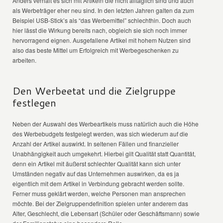
Anders verhält es sich mit Artikeln die nicht alltäglich sind und auch
als Werbeträger eher neu sind. In den letzten Jahren galten da zum
Beispiel USB-Stick’s als “das Werbemittel” schlechthin. Doch auch
hier lässt die Wirkung bereits nach, obgleich sie sich noch immer
hervorragend eignen. Ausgefallene Artikel mit hohem Nutzen sind
also das beste Mittel um Erfolgreich mit Werbegeschenken zu
arbeiten.
Den Werbeetat und die Zielgruppe
festlegen
Neben der Auswahl des Werbeartikels muss natürlich auch die Höhe
des Werbebudgets festgelegt werden, was sich wiederum auf die
Anzahl der Artikel auswirkt. In seltenen Fällen und finanzieller
Unabhängigkeit auch umgekehrt. Hierbei gilt Qualität statt Quantität,
denn ein Artikel mit äußerst schlechter Qualität kann sich unter
Umständen negativ auf das Unternehmen auswirken, da es ja
eigentlich mit dem Artikel in Verbindung gebracht werden sollte.
Ferner muss geklärt werden, welche Personen man ansprechen
möchte. Bei der Zielgruppendefinition spielen unter anderem das
Alter, Geschlecht, die Lebensart (Schüler oder Geschäftsmann) sowie