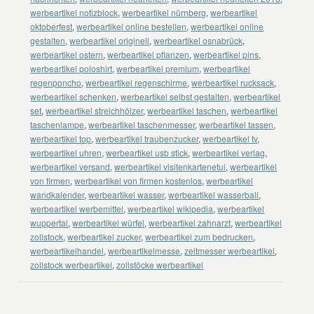
werbeartikel notizblock
,
werbeartikel nürnberg
,
werbeartikel
oktoberfest
,
werbeartikel online bestellen
,
werbeartikel online
gestalten
,
werbeartikel originell
,
werbeartikel osnabrück
,
werbeartikel ostern
,
werbeartikel pflanzen
,
werbeartikel pins
,
werbeartikel poloshirt
,
werbeartikel premium
,
werbeartikel
regenponcho
,
werbeartikel regenschirme
,
werbeartikel rucksack
,
werbeartikel schenken
,
werbeartikel selbst gestalten
,
werbeartikel
set
,
werbeartikel streichhölzer
,
werbeartikel taschen
,
werbeartikel
taschenlampe
,
werbeartikel taschenmesser
,
werbeartikel tassen
,
werbeartikel top
,
werbeartikel traubenzucker
,
werbeartikel tv
,
werbeartikel uhren
,
werbeartikel usb stick
,
werbeartikel verlag
,
werbeartikel versand
,
werbeartikel visitenkartenetui
,
werbeartikel
von firmen
,
werbeartikel von firmen kostenlos
,
werbeartikel
wandkalender
,
werbeartikel wasser
,
werbeartikel wasserball
,
werbeartikel werbemittel
,
werbeartikel wikipedia
,
werbeartikel
wuppertal
,
werbeartikel würfel
,
werbeartikel zahnarzt
,
werbeartikel
zollstock
,
werbeartikel zucker
,
werbeartikel zum bedrucken
,
werbeartikelhandel
,
werbeartikelmesse
,
zeitmesser werbeartikel
,
zollstock werbeartikel
,
zollstöcke werbeartikel