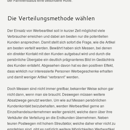
der Familienstatus eine besondere Rolle.
Die Verteilungsmethode wählen
Der Einsatz von Werbeartikel soll in kurzer Zeit möglichst viele
Verbraucher erreichen und dabei am besten nur die potentiellen
Kunden ansprechen. Damit stellt sich sofort die Frage, wie die Artikel
am besten verteilt werden. Bewährt haben sich Messen, bei denen
ein direkter Kontakt mit den Kunden aufgebaut wird und durch die
persönliche Übergabe ein deutlich prägnanteres Bild im Gedächtnis
des Kunden entsteht. Abgesehen davon hat es den positiven Effekt,
dass wirklich nur interessierte Personen Werbegeschenke erhalten
und damit weniger Artikel “verbrannt” werden.
Doch Messen sind nicht immer greifbar, bekannter Weise schon gar
nicht dann, wenn man sie braucht. Deswegen müssen weitere
Absatzwege genutzt werden. Um wie auf Messen persönlichen
Kundenkontakt beizubehalten, werden Werbeartikel gerne an
Einzelhandelsunternehmen weiter gereicht, welche dann über ihre
Verkäufer die Verteilung an die Endkunden übernehmen. Neben
teuren Postwegen mit hohem Streufaktor, welche daher eher nicht zu
empfehlen sind, gibt es natürlich weitere Möglichkeiten Werbeartikel