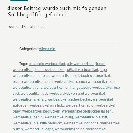
dieser Beitrag wurde auch mit folgenden
Suchbegriffen gefunden:
-werbeartikel fahnen at
Categories:
Allgemein
Tags:
coca cola werbeartikel
,
edv werbeartikel
,
firmen
werbeartikel
,
forum werbeartikel
,
fußball werbeartikel
,
logo
werbeartikel
,
neuheiten werbeartikel
,
notizbuch werbeartikel
,
ostern werbeartikel
,
profil werbeartikel
,
source werbeartikel
,
top
werbeartikel
,
trend werbeartikel
,
umhängetasche werbeartikel
,
usb
stick werbeartikel
,
usb werbeartikel
,
versand werbeartikel
,
werbeartikel aller art
,
werbeartikel aschenbecher
,
werbeartikel
aufkleber
,
werbeartikel aus holz
,
werbeartikel auto
,
werbeartikel
baby
,
werbeartikel bedrucken
,
werbeartikel bedrucken lassen
,
werbeartikel berlin
,
werbeartikel billig
,
werbeartikel bleistift
,
werbeartikel bleistifte bedruckt
,
werbeartikel bonbons
,
werbeartikel
button
,
werbeartikel caps
,
werbeartikel china
,
werbeartikel