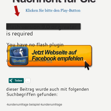
Flash version 9,0 or greater
is required
You have no flash plugin
installed
Download latest version from
here
dieser Beitrag wurde auch mit folgenden
Suchbegriffen gefunden:
-kundenumfrage beispiel-kundenumfrage