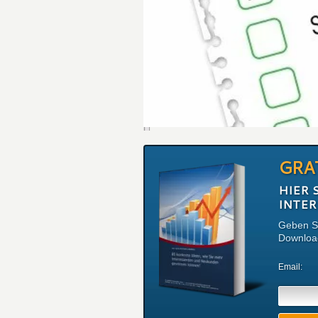
GRA
HIER 
INTE
Geben Si
Download
Email: