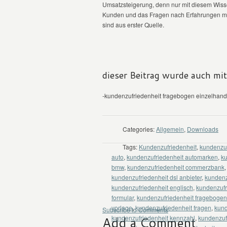
Umsatzsteigerung, denn nur mit diesem Wiss
Kunden und das Fragen nach Erfahrungen mit 
sind aus erster Quelle.
dieser Beitrag wurde auch mi
-kundenzufriedenheit fragebogen einzelhand
Categories:
Allgemein
,
Downloads
Tags:
Kundenzufriedenheit
,
kundenzuf
auto
,
kundenzufriedenheit automarken
,
ku
bmw
,
kundenzufriedenheit commerzbank
kundenzufriedenheit dsl anbieter
,
kundenz
kundenzufriedenheit englisch
,
kundenzufr
formular
,
kundenzufriedenheit fragebogen
vorlage
,
kundenzufriedenheit fragen
,
kund
Subscribe to Comments
Add a Comment
kundenzufriedenheit kennzahl
,
kundenzuf