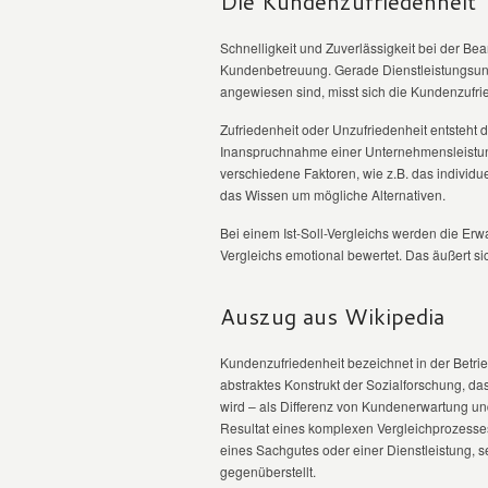
Die Kundenzufriedenheit
Schnelligkeit und Zuverlässigkeit bei der B
Kundenbetreuung. Gerade Dienstleistungsunt
angewiesen sind, misst sich die Kundenzufri
Zufriedenheit oder Unzufriedenheit entsteht d
Inanspruchnahme einer Unternehmensleistun
verschiedene Faktoren, wie z.B. das individ
das Wissen um mögliche Alternativen.
Bei einem Ist-Soll-Vergleichs werden die Er
Vergleichs emotional bewertet. Das äußert si
Auszug aus Wikipedia
Kundenzufriedenheit bezeichnet in der Betrie
abstraktes Konstrukt der Sozialforschung, d
wird – als Differenz von Kundenerwartung un
Resultat eines komplexen Vergleichprozess
eines Sachgutes oder einer Dienstleistung, se
gegenüberstellt.