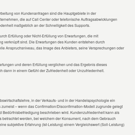
earbeitung von Kundenanfragen sind die Hauptgebiete in der
ernehmen, die auf Call Center oder telefonische Auftragsabwicklungen
edenheit maßgeblich an der Schnelligkeit des Supports.
urch Erfüllung oder Nicht-Erfüllung von Erwartungen, die mit
g verknüpft sind. Die Erwartungen des Kunden entstehen durch
uelle Anspruchsniveau, das Image des Anbieters, seine Versprechungen oder
wartungen und deren Erfüllung verglichen und das Ergebnis dieses
ch dann in einem Gefühl der Zufriedenheit oder Unzufriedenheit.
bswirtschaftslehre, in der Verkaufs- und in der Handelspsychologie ein
as zumeist – wenn das Confirmation/Disconfirmation-Modell zugrunde gelegt
d Bedürfnisbefriedigung beschrieben wird. Kundenzufriedenheit kann als
es betrachtet werden, bei welchem der Konsument, nach dem Gebrauch
ine subjektive Erfahrung (Ist-Leistung) einem Vergleichswert (Soll-Leistung)