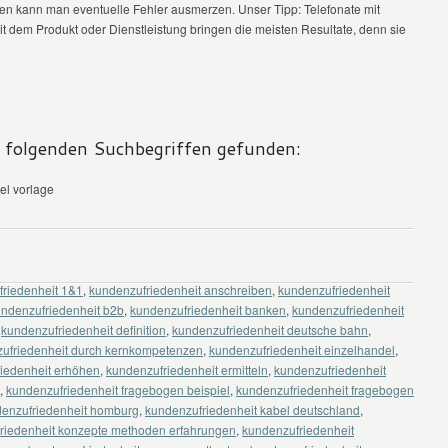
en kann man eventuelle Fehler ausmerzen. Unser Tipp: Telefonate mit
dem Produkt oder Dienstleistung bringen die meisten Resultate, denn sie
t folgenden Suchbegriffen gefunden:
el vorlage
riedenheit 1&1
,
kundenzufriedenheit anschreiben
,
kundenzufriedenheit
ndenzufriedenheit b2b
,
kundenzufriedenheit banken
,
kundenzufriedenheit
,
kundenzufriedenheit definition
,
kundenzufriedenheit deutsche bahn
,
ufriedenheit durch kernkompetenzen
,
kundenzufriedenheit einzelhandel
,
iedenheit erhöhen
,
kundenzufriedenheit ermitteln
,
kundenzufriedenheit
,
kundenzufriedenheit fragebogen beispiel
,
kundenzufriedenheit fragebogen
enzufriedenheit homburg
,
kundenzufriedenheit kabel deutschland
,
riedenheit konzepte methoden erfahrungen
,
kundenzufriedenheit