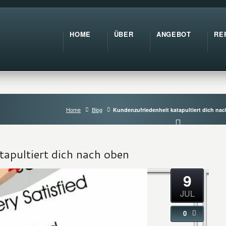
HOME
ÜBER
ANGEBOT
RE
Home
Blog
Kundenzufriedenheit katapultiert dich na
apultiert dich nach oben
9
JUL
0