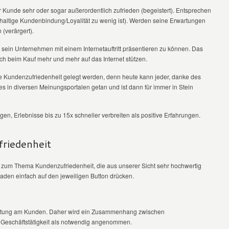
der Kunde sehr oder sogar außerordentlich zufrieden (begeistert). Entsprechen
achhaltige Kundenbindung/Loyalität zu wenig ist). Werden seine Erwartungen
n (verärgert).
, sein Unternehmen mit einem Internetauftritt präsentieren zu können. Das
ich beim Kauf mehr und mehr auf das Internet stützen.
die Kundenzufriedenheit gelegt werden, denn heute kann jeder, danke des
ies in diversen Meinungsportalen getan und ist dann für immer in Stein
en, Erlebnisse bis zu 15x schneller verbreiten als positive Erfahrungen.
riedenheit
zum Thema Kundenzufriedenheit, die aus unserer Sicht sehr hochwertig
laden einfach auf den jeweiligen Button drücken.
ichtung am Kunden. Daher wird ein Zusammenhang zwischen
n Geschäftstätigkeit als notwendig angenommen.