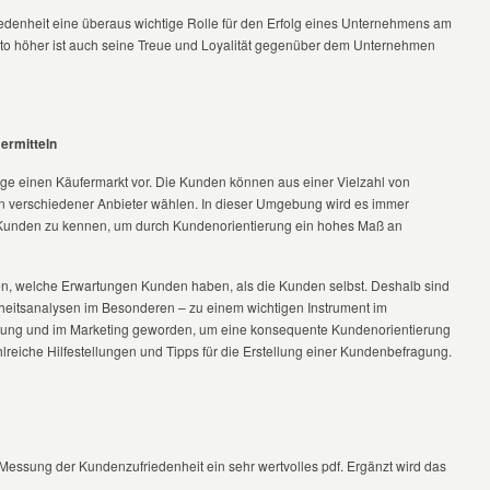
riedenheit eine überaus wichtige Rolle für den Erfolg eines Unternehmens am
desto höher ist auch seine Treue und Loyalität gegenüber dem Unternehmen
ermitteln
ge einen Käufermarkt vor. Die Kunden können aus einer Vielzahl von
 verschiedener Anbieter wählen. In dieser Umgebung wird es immer
 Kunden zu kennen, um durch Kundenorientierung ein hohes Maß an
n, welche Erwartungen Kunden haben, als die Kunden selbst. Deshalb sind
itsanalysen im Besonderen – zu einem wichtigen Instrument im
klung und im Marketing geworden, um eine konsequente Kundenorientierung
lreiche Hilfestellungen und Tipps für die Erstellung einer Kundenbefragung.
r Messung der Kundenzufriedenheit ein sehr wertvolles pdf. Ergänzt wird das