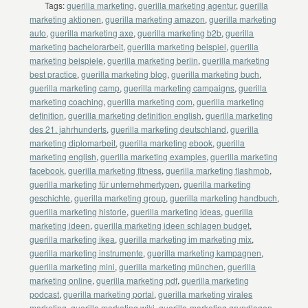
Tags:
guerilla marketing
,
guerilla marketing agentur
,
guerilla
marketing aktionen
,
guerilla marketing amazon
,
guerilla marketing
auto
,
guerilla marketing axe
,
guerilla marketing b2b
,
guerilla
marketing bachelorarbeit
,
guerilla marketing beispiel
,
guerilla
marketing beispiele
,
guerilla marketing berlin
,
guerilla marketing
best practice
,
guerilla marketing blog
,
guerilla marketing buch
,
guerilla marketing camp
,
guerilla marketing campaigns
,
guerilla
marketing coaching
,
guerilla marketing com
,
guerilla marketing
definition
,
guerilla marketing definition english
,
guerilla marketing
des 21. jahrhunderts
,
guerilla marketing deutschland
,
guerilla
marketing diplomarbeit
,
guerilla marketing ebook
,
guerilla
marketing english
,
guerilla marketing examples
,
guerilla marketing
facebook
,
guerilla marketing fitness
,
guerilla marketing flashmob
,
guerilla marketing für unternehmertypen
,
guerilla marketing
geschichte
,
guerilla marketing group
,
guerilla marketing handbuch
,
guerilla marketing historie
,
guerilla marketing ideas
,
guerilla
marketing ideen
,
guerilla marketing ideen schlagen budget
,
guerilla marketing ikea
,
guerilla marketing im marketing mix
,
guerilla marketing instrumente
,
guerilla marketing kampagnen
,
guerilla marketing mini
,
guerilla marketing münchen
,
guerilla
marketing online
,
guerilla marketing pdf
,
guerilla marketing
podcast
,
guerilla marketing portal
,
guerilla marketing virales
marketing
,
guerilla marketing wiki
,
guerilla-marketing grundlagen