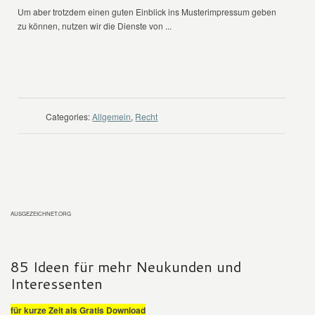
Um aber trotzdem einen guten Einblick ins Musterimpressum geben
zu können, nutzen wir die Dienste von ...
WEITER LESEN
Categories:
Allgemein
,
Recht
AUSGEZEICHNET.ORG
85 Ideen für mehr Neukunden und
Interessenten
für kurze Zeit als Gratis Download