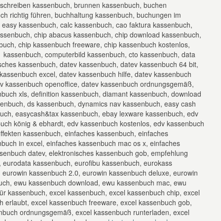
schreiben kassenbuch, brunnen kassenbuch, buchen
h richtig führen, buchhaltung kassenbuch, buchungen im
 easy kassenbuch, calc kassenbuch, cao faktura kassenbuch,
kassenbuch, chip abacus kassenbuch, chip download kassenbuch,
buch, chip kassenbuch freeware, chip kassenbuch kostenlos,
kassenbuch, computerbild kassenbuch, cto kassenbuch, data
sches kassenbuch, datev kassenbuch, datev kassenbuch 64 bit,
kassenbuch excel, datev kassenbuch hilfe, datev kassenbuch
tev kassenbuch openoffice, datev kassenbuch ordnungsgemäß,
buch xls, definition kassenbuch, diamant kassenbuch, download
enbuch, ds kassenbuch, dynamics nav kassenbuch, easy cash
buch, easycash&tax kassenbuch, ebay lexware kassenbuch, edv
ch könig & ebhardt, edv kassenbuch kostenlos, edv kassenbuch
ffekten kassenbuch, einfaches kassenbuch, einfaches
buch in excel, einfaches kassenbuch mac os x, einfaches
ssenbuch datev, elektronisches kassenbuch gob, empfehlung
t, eurodata kassenbuch, eurofibu kassenbuch, eurokass
, eurowin kassenbuch 2.0, eurowin kassenbuch deluxe, eurowin
buch, ewu kassenbuch download, ewu kassenbuch mac, ewu
für kassenbuch, excel kassenbuch, excel kassenbuch chip, excel
h erlaubt, excel kassenbuch freeware, excel kassenbuch gob,
senbuch ordnungsgemäß, excel kassenbuch runterladen, excel