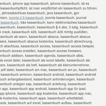
senbuch, iphone app kassenbuch, iphone kassenbuch, ist es
t kassenbuchpflicht, ist man verpflichtet ein kassenbuch zu führen,
, jahresabschluss kassenbuch, java kassenbuch, jgm
rsion,
joomla 2.5 kassenbuch
, joomla kassenbuch, journal
wi kassenbuch
, k&e kassenbuch, kann elektronisches kassenbuch
assenbuch, kassenbuch, kassenbuch § 4 abs. 3 estg, kassenbuch
 crack, kassenbuch 426, kassenbuch 426 richtig ausfüllen,
ssenbuch ab wann, kassenbuch abacus, kassenbuch abacus
ware, kassenbuch abacus kostenlos, kassenbuch abrechnung,
h abschluss, kassenbuch access, kassenbuch access beispiel,
nbuch access erstellen, kassenbuch access freeware,
enbuch addison, kassenbuch agenda, kassenbuch albis,
s excel datei, kassenbuch als excel tabelle, kassenbuch als
ware, kassenbuch als heft, kassenbuch als kleinunternehmer,
s pdf datei, kassenbuch am mac, kassenbuch am pc, kassenbuch
 kassenbuch amicron, kassenbuch android, kassenbuch android
buch anfangsbestand, kassenbuch anforderungen, kassenbuch
senbuch anlegen sap, kassenbuch anleitung, kassenbuch
h app, kassenbuch app android, kassenbuch app für ipad,
app iphone, kassenbuch app kostenlos, kassenbuch app mac,
 kostenlos, kassenbuch apps, kassenbuch arbeitsblatt,
raxis, kassenbuch auf excel, kassenbuch aufbau, kassenbuch