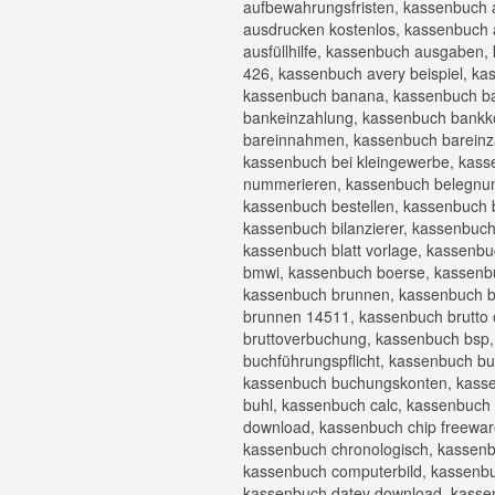
aufbewahrungsfristen, kassenbuch 
ausdrucken kostenlos, kassenbuch 
ausfüllhilfe, kassenbuch ausgaben
426, kassenbuch avery beispiel, k
kassenbuch banana, kassenbuch ba
bankeinzahlung, kassenbuch bankk
bareinnahmen, kassenbuch bareinza
kassenbuch bei kleingewerbe, kass
nummerieren, kassenbuch belegnu
kassenbuch bestellen, kassenbuch 
kassenbuch bilanzierer, kassenbuch
kassenbuch blatt vorlage, kassenbu
bmwi, kassenbuch boerse, kassenb
kassenbuch brunnen, kassenbuch 
brunnen 14511, kassenbuch brutto 
bruttoverbuchung, kassenbuch bsp
buchführungspflicht, kassenbuch b
kassenbuch buchungskonten, kasse
buhl, kassenbuch calc, kassenbuch 
download, kassenbuch chip freeware
kassenbuch chronologisch, kassenb
kassenbuch computerbild, kassenbu
kassenbuch datev download, kassen