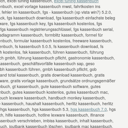
uch, excel tuning kassenbuch,
excel tuning kassenbuch
enbuch, excel vorlage kassenbuch mwst, fahrtkosten ins
fehler im kassenbuch, fgs - kassenbuch (xp vista win7) 5.2.0,
ack, fgs kassenbuch download, fgs kassenbuch einfachste beleg
ware, fgs kassenbuch key, fgs kassenbuch kostenlos, fgs
gs kassenbuch registrierungsschlüssel, fgs kassenbuch serial,
ssdiagramm kassenbuch, formblitz kassenbuch, formel für
enbuch, formular kassenbuch kostenlos, freeware kassenbuch,
enbuch, fs kassenbuch 5.0.5, fs kassenbuch download, fs
h kostenlos, fsk kassenbuch, führen kassenbuch, führung
h gmbh, führung kassenbuch pflicht, gastronomie kassenbuch,
kassenbuch, geschäftsvorfälle kassenbuch sap, geso
h kassenbuch führen, gmbh kassenbuch pflicht, gob
nd total kassenbuch, gratis download kassenbuch, gratis
tware, gratis vorlage kassenbuch, grundsätze ordnungsgemäßer
buch, gt kassenbuch, gute kassenbuch software, gutes
nbuch, gutes kassenbuch kostenlos, gutes kassenbuch mac,
buch lexware kassenbuch, handbuch monkey kassenbuch,
 kassenbuch, haushalt kassenbuch, herlitz kassenbuch, herlitz
 hgs kassenbuch, hgs kassenbuch 5.3,
hgs kassenbuch 7.0
, hgs
h, hilfe kassenbuch, hotline lexware kassenbuch, ifinance
ssenbuch verschrieben, imbiss kassenbuch, inhalt kassenbuch,
buch, ioutbank kassenbuch löschen, ioutbank mac kassenbuch,