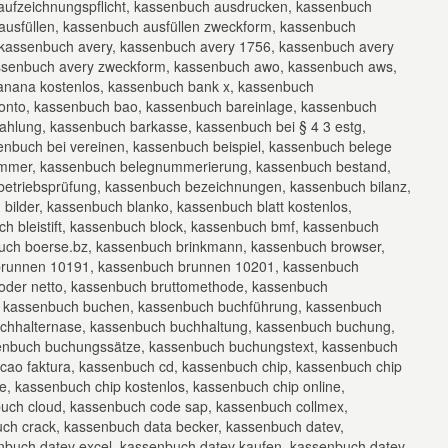
aufzeichnungspflicht, kassenbuch ausdrucken, kassenbuch
ausfüllen, kassenbuch ausfüllen zweckform, kassenbuch
, kassenbuch avery, kassenbuch avery 1756, kassenbuch avery
assenbuch avery zweckform, kassenbuch awo, kassenbuch aws,
nana kostenlos, kassenbuch bank x, kassenbuch
onto, kassenbuch bao, kassenbuch bareinlage, kassenbuch
hlung, kassenbuch barkasse, kassenbuch bei § 4 3 estg,
enbuch bei vereinen, kassenbuch beispiel, kassenbuch belege
mmer, kassenbuch belegnummerierung, kassenbuch bestand,
betriebsprüfung, kassenbuch bezeichnungen, kassenbuch bilanz,
 bilder, kassenbuch blanko, kassenbuch blatt kostenlos,
ch bleistift, kassenbuch block, kassenbuch bmf, kassenbuch
uch boerse.bz, kassenbuch brinkmann, kassenbuch browser,
brunnen 10191, kassenbuch brunnen 10201, kassenbuch
oder netto, kassenbuch bruttomethode, kassenbuch
, kassenbuch buchen, kassenbuch buchführung, kassenbuch
uchhalternase, kassenbuch buchhaltung, kassenbuch buchung,
nbuch buchungssätze, kassenbuch buchungstext, kassenbuch
cao faktura, kassenbuch cd, kassenbuch chip, kassenbuch chip
, kassenbuch chip kostenlos, kassenbuch chip online,
uch cloud, kassenbuch code sap, kassenbuch collmex,
ch crack, kassenbuch data becker, kassenbuch datev,
buch datev excel, kassenbuch datev kaufen, kassenbuch datev