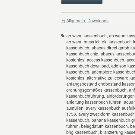
Allgemein
,
Downloads
ab wann kassenbuch, ab wann kass
ab wann muss ich ein kassenbuch 
kassenbuch, abacus direct gmbh k
kassenbuch chip, abacus kassenbu
kostenlos, access kassenbuch, acc
kassenbuch download, addison kass
kassenbuch, adempiere kassenbuch
kostenlos, alternative zu lexware
anfangsbestand endbestand kassen
ordnungsgemäßes kassenbuch, anf
kassenbuchführung, anforderunge
anleitung kassenbuch führen, aqua
ausfüllen, avery kassenbuch ausfü
1756, avery zweckform kassenbuch
kassenbuch, banana kassenbuch gra
führen, belegdatum kassenbuch, b
bhg kassenbuch, bilanzierung kasse