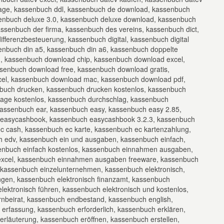
rlage, kassenbuch ddl, kassenbuch de download, kassenbuch
ssenbuch deluxe 3.0, kassenbuch deluxe download, kassenbuch
senbuch der firma, kassenbuch des vereins, kassenbuch dict,
ifferenzbesteuerung, kassenbuch digital, kassenbuch digital
senbuch din a5, kassenbuch din a6, kassenbuch doppelte
, kassenbuch download chip, kassenbuch download excel,
senbuch download free, kassenbuch download gratis,
cel, kassenbuch download mac, kassenbuch download pdf,
buch drucken, kassenbuch drucken kostenlos, kassenbuch
lage kostenlos, kassenbuch durchschlag, kassenbuch
kassenbuch ear, kassenbuch easy, kassenbuch easy 2.85,
easycashbook, kassenbuch easycashbook 3.2.3, kassenbuch
c cash, kassenbuch ec karte, kassenbuch ec kartenzahlung,
 edv, kassenbuch ein und ausgaben, kassenbuch einfach,
enbuch einfach kostenlos, kassenbuch einnahmen ausgaben,
xcel, kassenbuch einnahmen ausgaben freeware, kassenbuch
, kassenbuch einzelunternehmen, kassenbuch elektronisch,
ngen, kassenbuch elektronisch finanzamt, kassenbuch
lektronisch führen, kassenbuch elektronisch und kostenlos,
rnbeirat, kassenbuch endbestand, kassenbuch english,
rfassung, kassenbuch erforderlich, kassenbuch erklären,
rläuterung, kassenbuch eröffnen, kassenbuch erstellen,