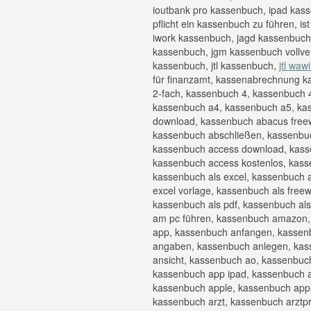
ioutbank pro kassenbuch, ipad kas
pflicht ein kassenbuch zu führen, is
iwork kassenbuch, jagd kassenbuch
kassenbuch, jgm kassenbuch vollve
kassenbuch, jtl kassenbuch,
jtl wa
für finanzamt, kassenabrechnung k
2-fach, kassenbuch 4, kassenbuch 4
kassenbuch a4, kassenbuch a5, ka
download, kassenbuch abacus free
kassenbuch abschließen, kassenbuc
kassenbuch access download, kasse
kassenbuch access kostenlos, kass
kassenbuch als excel, kassenbuch al
excel vorlage, kassenbuch als free
kassenbuch als pdf, kassenbuch al
am pc führen, kassenbuch amazon,
app, kassenbuch anfangen, kassen
angaben, kassenbuch anlegen, kas
ansicht, kassenbuch ao, kassenbuc
kassenbuch app ipad, kassenbuch 
kassenbuch apple, kassenbuch apple
kassenbuch arzt, kassenbuch arztp