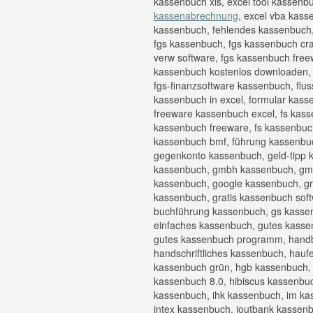
kassenbuch xls, excel tool kassenb
kassenabrechnung
, excel vba kass
kassenbuch, fehlendes kassenbuch, 
fgs kassenbuch, fgs kassenbuch cr
verw software, fgs kassenbuch free
kassenbuch kostenlos downloaden, f
fgs-finanzsoftware kassenbuch, flu
kassenbuch in excel, formular kass
freeware kassenbuch excel, fs kass
kassenbuch freeware, fs kassenbuc
kassenbuch bmf, führung kassenbuc
gegenkonto kassenbuch, geld-tipp 
kassenbuch, gmbh kassenbuch, gmb
kassenbuch, google kassenbuch, gra
kassenbuch, gratis kassenbuch sof
buchführung kassenbuch, gs kassen
einfaches kassenbuch, gutes kasse
gutes kassenbuch programm, hand
handschriftliches kassenbuch, haufe
kassenbuch grün, hgb kassenbuch,
kassenbuch 8.0, hibiscus kassenbuc
kassenbuch, ihk kassenbuch, im ka
intex kassenbuch, ioutbank kassen