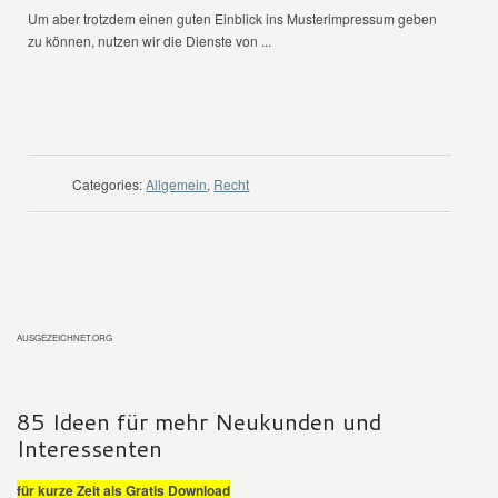
Um aber trotzdem einen guten Einblick ins Musterimpressum geben
zu können, nutzen wir die Dienste von ...
WEITER LESEN
Categories:
Allgemein
,
Recht
AUSGEZEICHNET.ORG
85 Ideen für mehr Neukunden und
Interessenten
für kurze Zeit als Gratis Download