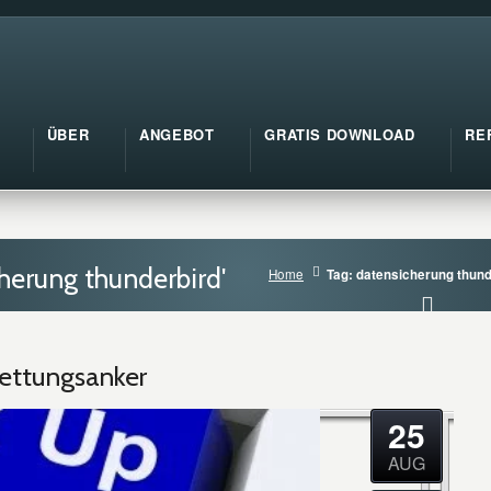
ÜBER
ANGEBOT
GRATIS DOWNLOAD
RE
herung thunderbird'
Home
Tag: datensicherung thund
ettungsanker
25
AUG